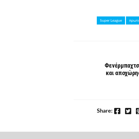
Super League
πρωτ
Φενέρμπαχτσε
και αποχώρησ
Facebook
Twitter
P
Share: