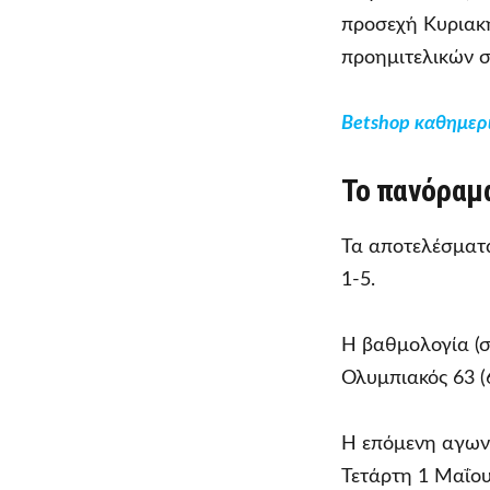
προσεχή Κυριακή
προημιτελικών σ
Betshop
καθημερι
Το πανόραμα
Τα αποτελέσματ
1-5.
Η βαθμολογία (σε
Ολυμπιακός 63 (6
Η επόμενη αγωνι
Τετάρτη 1 Μαΐο