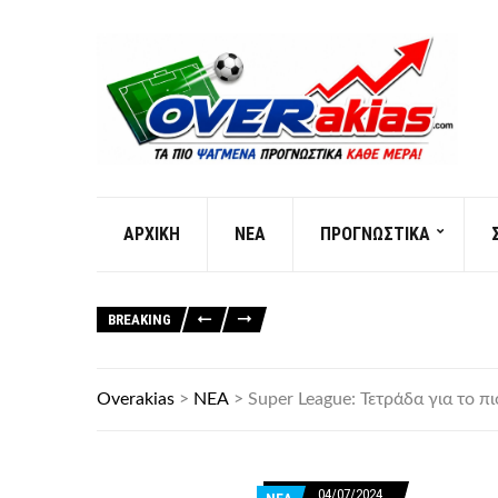
AΡXIKH
ΝΕΑ
ΠΡΟΓΝΩΣΤΙΚΑ
BREAKING
Overakias
>
ΝΕΑ
>
Super League: Τετράδα για το 
04/07/2024