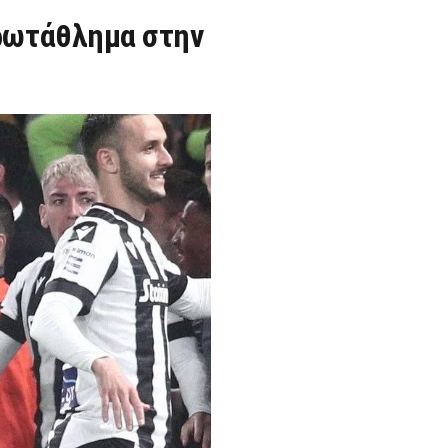
πρωτάθλημα στην