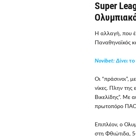
Super Lea
Ολυμπιακ
Η αλλαγή, που έμ
Παναθηναϊκός κα
Novibet
: Δίνει
το
Οι “πράσινοι”, 
νίκες. Πλην της
Βικελίδης”. Με 
πρωτοπόρο ΠΑΟΚ,
Επιπλέον, ο Ολυ
στη Φθιώτιδα, 5