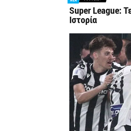
ΝΕΑ
Super League: Τ
Ιστορία