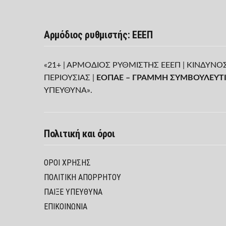
Αρμόδιος ρυθμιστής: ΕΕΕΠ
«21+ | ΑΡΜΟΔΙΟΣ ΡΥΘΜΙΣΤΗΣ ΕΕΕΠ | ΚΙΝΔΥΝΟ
ΠΕΡΙΟΥΣΙΑΣ |
ΕΟΠΑΕ – ΓΡΑΜΜΗ ΣΥΜΒΟΥΛΕΥΤΙ
ΥΠΕΥΘΥΝΑ».
Πολιτική και όροι
ΌΡΟΙ ΧΡΉΣΗΣ
ΠΟΛΙΤΙΚΉ ΑΠΟΡΡΉΤΟΥ
ΠΑΊΞΕ ΥΠΕΎΘΥΝΑ
ΕΠΙΚΟΙΝΩΝΙΑ