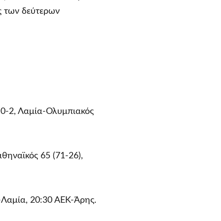
ας των δεύτερων
0-2, Λαμία-Ολυμπιακός
θηναϊκός 65 (71-26),
-Λαμία, 20:30 ΑΕΚ-Άρης.