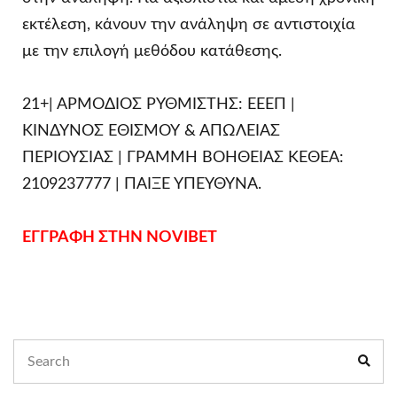
εκτέλεση, κάνουν την ανάληψη σε αντιστοιχία
με την επιλογή μεθόδου κατάθεσης.
21+| ΑΡΜΟΔΙΟΣ ΡΥΘΜΙΣΤΗΣ: ΕΕΕΠ |
ΚΙΝΔΥΝΟΣ ΕΘΙΣΜΟΥ & ΑΠΩΛΕΙΑΣ
ΠΕΡΙΟΥΣΙΑΣ | ΓΡΑΜΜΗ ΒΟΗΘΕΙΑΣ ΚΕΘΕΑ:
2109237777 | ΠΑΙΞΕ ΥΠΕΥΘΥΝΑ.
ΕΓΓΡΑΦΗ ΣΤΗΝ NOVIBET