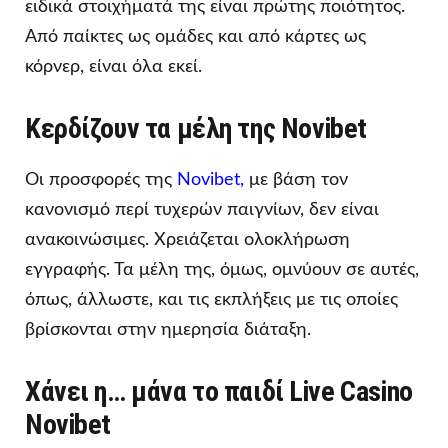
ειδικά στοιχήματά της είναι πρώτης ποιότητος.
Από παίκτες ως ομάδες και από κάρτες ως
κόρνερ, είναι όλα εκεί.
Κερδίζουν τα μέλη της Novibet
Οι προσφορές της
Novibet
,
με βάση τον
κανονισμό περί τυχερών παιγνίων, δεν είναι
ανακοινώσιμες. Χρειάζεται ολοκλήρωση
εγγραφής. Τα μέλη της, όμως, ομνύουν σε αυτές,
όπως, άλλωστε, και τις εκπλήξεις με τις οποίες
βρίσκονται στην ημερησία διάταξη.
Χάνει η… μάνα το παιδί Live Casino
Novibet