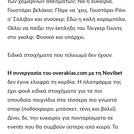
των χειμερινών αθλημάτων; Να η ευκαιρία.
Γουστάρει βελάκια; Πάρε να ‘χεις. Γουστάρει Ρόνι
ο’ Σάλιβαν και σνούκερ; Εδώ η καλή καραμπόλα.
Θέλει να παίξει την έκπληξη του Τάιγκερ Γουντς
στο γκολφ; Φυσικά και υπάρχει.
Ειδικά στοιχήματα που τελειωμό δεν έχουν.
Η συνεργασία του overakias.com με τη Novibet
δεν έγινε ελαφρά τη καρδία. Η πλατφόρμα της
έχει φουλ ειδικά στοιχήματα για τα πιο
σπουδαία παιχνίδια στα τέσσερα πιο γνωστά
σπορ (ποδόσφαιρο, μπάσκετ, τένις και βόλεϊ).
Δίνει, δε, την ευκαιρία για πονταρίσματα σε
events που θα συμβούν ύστερα από καιρό. Τα