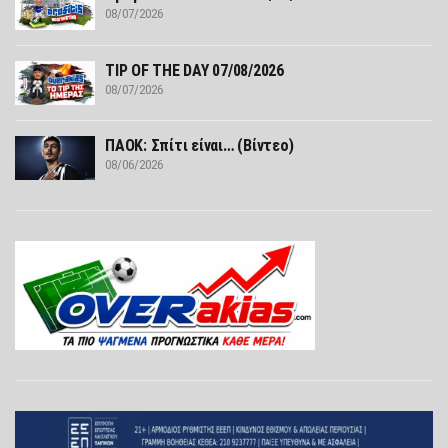
08/07/2026
TIP OF THE DAY 07/08/2026
08/07/2026
ΠΑΟΚ: Σπίτι είναι… (Βίντεο)
08/06/2026