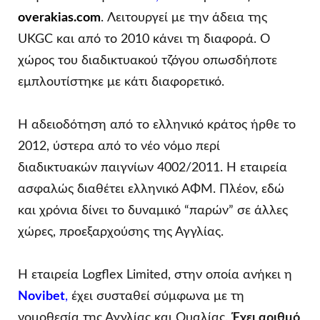
overakias.com
. Λειτουργεί με την άδεια της
UKGC και από το 2010 κάνει τη διαφορά. Ο
χώρος του διαδικτυακού τζόγου οπωσδήποτε
εμπλουτίστηκε με κάτι διαφορετικό.
Η αδειοδότηση από το ελληνικό κράτος ήρθε το
2012, ύστερα από το νέο νόμο περί
διαδικτυακών παιγνίων 4002/2011. Η εταιρεία
ασφαλώς διαθέτει ελληνικό ΑΦΜ. Πλέον, εδώ
και χρόνια δίνει το δυναμικό “παρών” σε άλλες
χώρες, προεξαρχούσης της Αγγλίας.
Η εταιρεία Logflex Limited, στην οποία ανήκει η
Novibet
,
έχει συσταθεί σύμφωνα με τη
νομοθεσία της Αγγλίας και Ουαλίας.
Έχει αριθμό