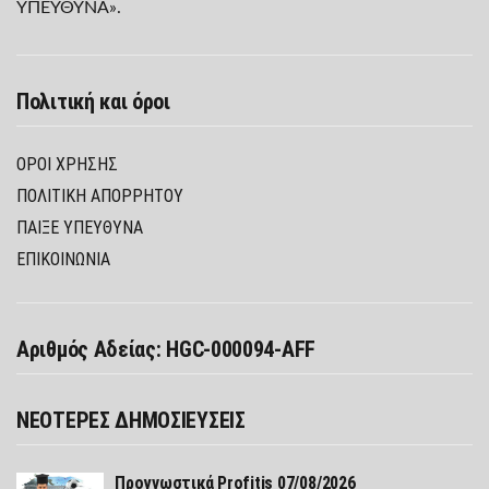
ΥΠΕΥΘΥΝΑ».
Πολιτική και όροι
ΌΡΟΙ ΧΡΉΣΗΣ
ΠΟΛΙΤΙΚΉ ΑΠΟΡΡΉΤΟΥ
ΠΑΊΞΕ ΥΠΕΎΘΥΝΑ
ΕΠΙΚΟΙΝΩΝΙΑ
Αριθμός Αδείας: HGC-000094-AFF
ΝΕΟΤΕΡΕΣ ΔΗΜΟΣΙΕΥΣΕΙΣ
Προγνωστικά Profitis 07/08/2026