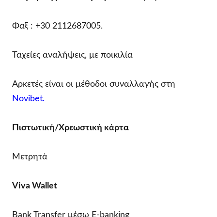
Φαξ : +30 2112687005.
Ταχείες αναλήψεις, με ποικιλία
Αρκετές είναι οι μέθοδοι συναλλαγής στη
Novibet
.
Πιστωτική/Χρεωστική κάρτα
Μετρητά
Viva Wallet
Bank Transfer μέσω E-banking