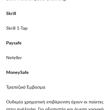
Skrill
Skrill 1-Tap
Paysafe
Neteller
MoneySafe
Τραπεζικό Έμβασμα
Ουδεμία χρηματική επιβάρυνση έχουν οι παίκτες
στην ανάληψη. Για αξιοπιστία και άμεση χρονική