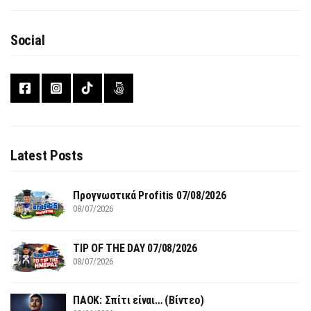
Social
Latest Posts
Προγνωστικά Profitis 07/08/2026
08/07/2026
TIP OF THE DAY 07/08/2026
08/07/2026
ΠΑΟΚ: Σπίτι είναι… (Βίντεο)