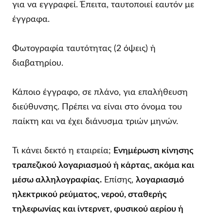
για να εγγραφεί. Έπειτα, ταυτοποιεί εαυτόν με
έγγραφα.
Φωτογραφία ταυτότητας (2 όψεις) ή
διαβατηρίου.
Κάποιο έγγραφο, σε πλάνο, για επαλήθευση
διεύθυνσης. Πρέπει να είναι στο όνομα του
παίκτη και να έχει διάνυσμα τριών μηνών.
Τι κάνει δεκτό η εταιρεία;
Ενημέρωση κίνησης
τραπεζικού λογαριασμού ή κάρτας, ακόμα και
μέσω αλληλογραφίας.
Επίσης,
λογαριασμό
ηλεκτρικού ρεύματος, νερού, σταθερής
τηλεφωνίας και ίντερνετ, φυσικού αερίου ή