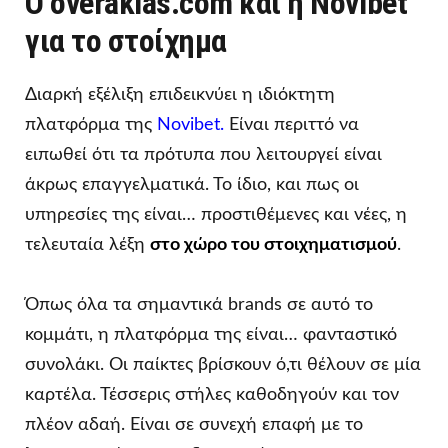
Ο overakias.com και η Novibet
για το στοίχημα
Διαρκή εξέλιξη επιδεικνύει η ιδιόκτητη
πλατφόρμα της
Novibet
.
Είναι περιττό να
ειπωθεί ότι τα πρότυπα που λειτουργεί είναι
άκρως επαγγελματικά. Το ίδιο, και πως οι
υπηρεσίες της είναι… προστιθέμενες και νέες, η
τελευταία λέξη
στο χώρο του στοιχηματισμού
.
Όπως όλα τα σημαντικά brands σε αυτό το
κομμάτι, η πλατφόρμα της είναι… φανταστικό
συνολάκι. Οι παίκτες βρίσκουν ό,τι θέλουν σε μία
καρτέλα. Τέσσερις στήλες καθοδηγούν και τον
πλέον αδαή. Είναι σε συνεχή επαφή με το