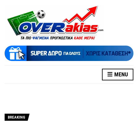
MENU
BREAKING