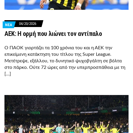
04/20/2026
ΝΕΑ
ΑΕΚ: Η ορμή που λιώνει τον αντίπαλο
Ο ΠΑΟΚ γιορτάζει τα 100 χρόνια του και η ΑΕΚ την
επικείμενη κατάκτηση του τίτλου της Super League.
Μετέτρεψε, εξάλλου, το δυνητικό ψυχοβγάλτη σε βόλτα
στο πάρκο. Ούτε 72 ώρες από την υπερπροσπάθεια με τη
[…]