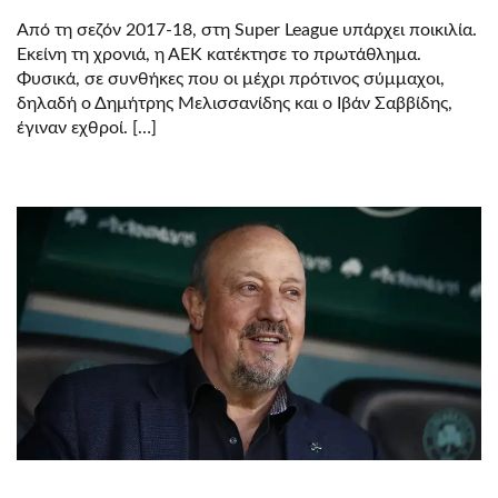
Από τη σεζόν 2017-18, στη Super League υπάρχει ποικιλία.
Εκείνη τη χρονιά, η ΑΕΚ κατέκτησε το πρωτάθλημα.
Φυσικά, σε συνθήκες που οι μέχρι πρότινος σύμμαχοι,
δηλαδή ο Δημήτρης Μελισσανίδης και ο Ιβάν Σαββίδης,
έγιναν εχθροί. […]