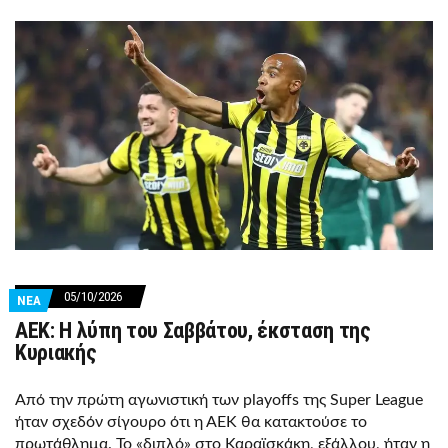
05/10/2026
ΝΕΑ
ΑΕΚ: Η λύπη του Σαββάτου, έκσταση της
Κυριακής
Από την πρώτη αγωνιστική των playoffs της Super League
ήταν σχεδόν σίγουρο ότι η ΑΕΚ θα κατακτούσε το
πρωτάθλημα. Το «διπλό» στο Καραϊσκάκη, εξάλλου, ήταν η