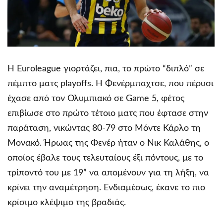
Η Euroleague γιορτάζει, πια, το πρώτο “διπλό” σε
πέμπτο ματς playoffs. Η Φενέρμπαχτσε, που πέρυσι
έχασε από τον Ολυμπιακό σε Game 5, φέτος
επιβίωσε στο πρώτο τέτοιο ματς που έφτασε στην
παράταση, νικώντας 80-79 στο Μόντε Κάρλο τη
Μονακό. Ήρωας της Φενέρ ήταν ο Νικ Καλάθης, ο
οποίος έβαλε τους τελευταίους έξι πόντους, με το
τρίποντό του με 19” να απομένουν για τη λήξη, να
κρίνει την αναμέτρηση. Ενδιαμέσως, έκανε το πιο
κρίσιμο κλέψιμο της βραδιάς.