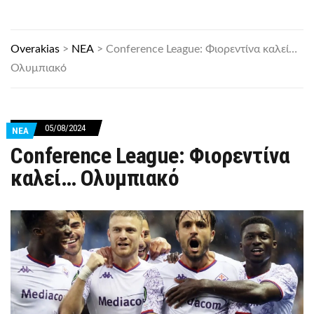
Overakias
>
ΝΕΑ
>
Conference League: Φιορεντίνα καλεί…
Ολυμπιακό
05/08/2024
ΝΕΑ
Conference League: Φιορεντίνα
καλεί… Ολυμπιακό