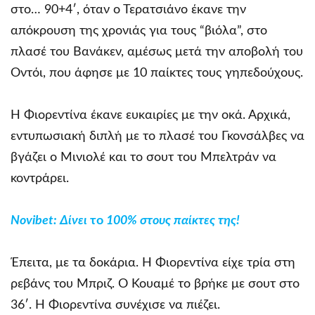
στο… 90+4′, όταν ο Τερατσιάνο έκανε την
απόκρουση της χρονιάς για τους “βιόλα”, στο
πλασέ του Βανάκεν, αμέσως μετά την αποβολή του
Οντόι, που άφησε με 10 παίκτες τους γηπεδούχους.
Η Φιορεντίνα έκανε ευκαιρίες με την οκά. Αρχικά,
εντυπωσιακή διπλή με το πλασέ του Γκονσάλβες να
βγάζει ο Μινιολέ και το σουτ του Μπελτράν να
κοντράρει.
Novibet
: Δίνει
το
100% στους παίκτες της!
Έπειτα, με τα δοκάρια. Η Φιορεντίνα είχε τρία στη
ρεβάνς του Μπριζ. Ο Κουαμέ το βρήκε με σουτ στο
36′. Η Φιορεντίνα συνέχισε να πιέζει.