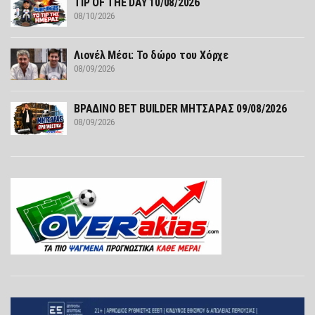
TIP OF THE DAY 10/08/2026
08/10/2026
Λιονέλ Μέσι: Το δώρο του Χόρχε
08/09/2026
ΒΡΑΔΙΝΟ ΒΕΤ BUILDER ΜΗΤΣΑΡΑΣ 09/08/2026
08/09/2026