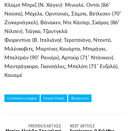
Κλαμπ Μπριζ (Ν. Χάγεν): Μινιολέ, Οντόι (86′
Νούσα), Μέχελε, Ορντονιές, Σάμπε, Βέτλεσεν (70′
Ζινκερνάγκελ), Βάνακεν, Ντε Κάιπερ, Σκόρας (86′
Νίλσεν), Τιάγκο, Τζουτγκλά
Φιορεντίνα (Β. Ιταλιάνο): Τερατσιάνο, Ντοντό,
Μιλένκοβιτς, Μαρτίνες Κουάρτα, Μπιράγκι,
Μπελτράν (90′ Ρανιέρι), Αρτούρ (71′ Ντάνκαν),
Μαντράγκορα, Γκονσάλες, Μπελότι (71′ Ενζολά),
Κουαμέ
Conference League
Κλαμπ Μπριζ
Φιορεντίνα
PREVIOUS ARTICLE
NEXT ARTICLE