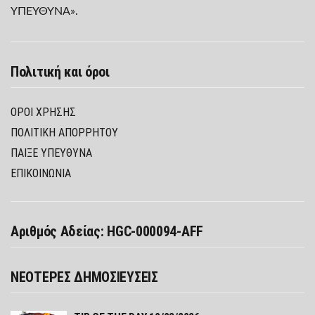
ΥΠΕΥΘΥΝΑ».
Πολιτική και όροι
ΌΡΟΙ ΧΡΉΣΗΣ
ΠΟΛΙΤΙΚΉ ΑΠΟΡΡΉΤΟΥ
ΠΑΊΞΕ ΥΠΕΎΘΥΝΑ
ΕΠΙΚΟΙΝΩΝΙΑ
Αριθμός Αδείας: HGC-000094-AFF
ΝΕΟΤΕΡΕΣ ΔΗΜΟΣΙΕΥΣΕΙΣ