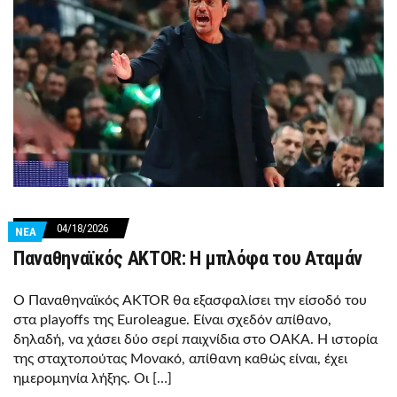
04/18/2026
ΝΕΑ
Παναθηναϊκός AKTOR: Η μπλόφα του Αταμάν
Ο Παναθηναϊκός AKTOR θα εξασφαλίσει την είσοδό του
στα playoffs της Euroleague. Είναι σχεδόν απίθανο,
δηλαδή, να χάσει δύο σερί παιχνίδια στο ΟΑΚΑ. Η ιστορία
της σταχτοπούτας Μονακό, απίθανη καθώς είναι, έχει
ημερομηνία λήξης. Οι […]