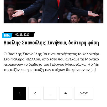
02/23/2026
ΝΕΑ
Βασίλης Σπανούλης: Συνήθεια, δεύτερη φύση
Ο Βασίλης Σπανούλης θα είναι περιζήτητος το καλοκαίρι.
Στο Φάληρο, εξάλλου, από τότε που ανέλαβε τη Μονακό
περιμένουν το διάδοχο του Γιώργου Μπαρτζώκα. Η λήξη
της σεζόν και η επίτευξη των στόχων θα κρίνουν αν […]
Posts
1
2
…
4
Next
navigation