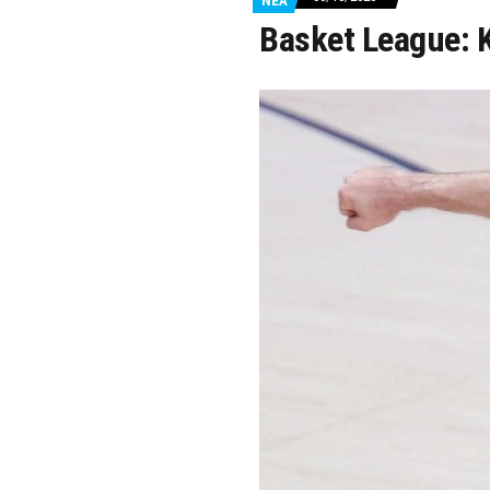
ΝΕΑ
Basket League: