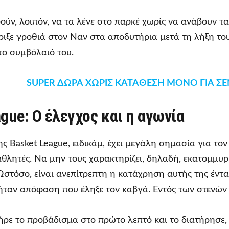
ούν, λοιπόν, να τα λένε στο παρκέ χωρίς να ανάβουν τα
έριξε γροθιά στον Ναν στα αποδυτήρια μετά τη λήξη το
το συμβόλαιό του.
SUPER ΔΩΡΑ ΧΩΡΙΣ ΚΑΤΑΘΕΣΗ ΜΟΝΟ ΓΙΑ Σ
gue: Ο έλεγχος και η αγωνία
ης Basket League, ειδικάμ, έχει μεγάλη σημασία για το
λητές. Να μην τους χαρακτηρίζει, δηλαδή, εκατομμυρ
στόσο, είναι ανεπίτρεπτη η κατάχρηση αυτής της έντ
 ήταν απόφαση που έληξε τον καβγά. Εντός των στενών 
ρε το προβάδισμα στο πρώτο λεπτό και το διατήρησε