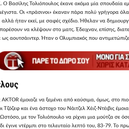
. Ο Βασίλης Τολιόπουλος έκανε ακόμα μία σπουδαία εμ
έγιστα. Οι «πράσινοι» έκαναν πάρα πολύ γρήγορα όλα
, αλλά ήταν εκεί, με σαφές σχέδιο. Ήθελαν να δημιου
μπορέσουν να κλέψουν στο ματς. Έδειχναν, επίσης, διατ
 ως αουτσάιντερ. Ήταν ο Ολυμπιακός που αντιμετώπιζε
έλους
AKTOR έμοιαζε να ξεμένει από καύσιμα, όμως, στο πιο 
ι Τζόζεφ και ένα άστοχο του Νάιτζελ Χέιζ-Ντέιβις έμοι
Ωστόσο, με τον Τολιόπουλο να ρίχνει μια μούτζα σε όσο
ίδι έγινε ντέρμπι στο τελευταίο λεπτό του, 83-79. Το π