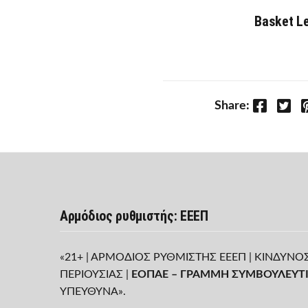
Basket L
Facebook
Twitter
P
Share:
Αρμόδιος ρυθμιστής: ΕΕΕΠ
«21+ | ΑΡΜΟΔΙΟΣ ΡΥΘΜΙΣΤΗΣ ΕΕΕΠ | ΚΙΝΔΥΝΟ
ΠΕΡΙΟΥΣΙΑΣ |
ΕΟΠΑΕ – ΓΡΑΜΜΗ ΣΥΜΒΟΥΛΕΥΤΙ
ΥΠΕΥΘΥΝΑ».