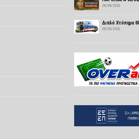
08/08/2026
Διπλό Χτύπημα 08
08/08/2026