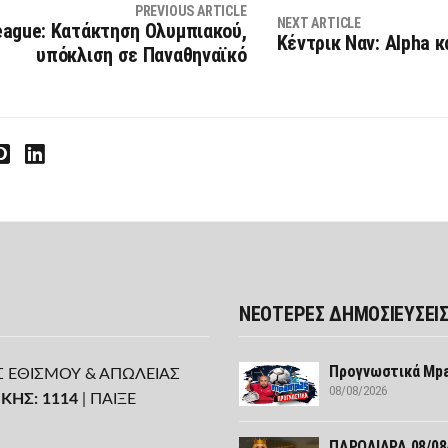
PREVIOUS ARTICLE
NEXT ARTICLE
eague: Κατάκτηση Ολυμπιακού,
Κέντρικ Ναν: Alpha κ
υπόκλιση σε Παναθηναϊκό
interest
LinkedIn
ΝΕΟΤΕΡΕΣ ΔΗΜΟΣΙΕΥΣΕΙ
Προγνωστικά Mpa
Σ ΕΘΙΣΜΟΥ & ΑΠΩΛΕΙΑΣ
08/08/2026
ΚΗΣ: 1114
| ΠΑΙΞΕ
ΠΑΡΟΛΙΑΡΑ 08/08