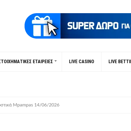
ΣΤΟΙΧΗΜΑΤΙΚΕΣ ΕΤΑΙΡΕΙΕΣ
LIVE CASINO
LIVE BETT
στικά Mpampas 14/06/2026