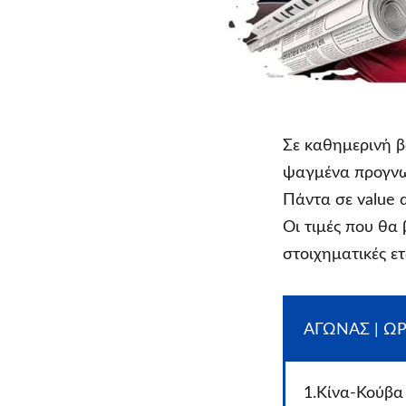
Σε καθημερινή β
ψαγμένα προγνω
Πάντα σε value α
Οι τιμές που θα 
στοιχηματικές ετ
ΑΓΩΝΑΣ | Ω
1.Κίνα-Κούβα