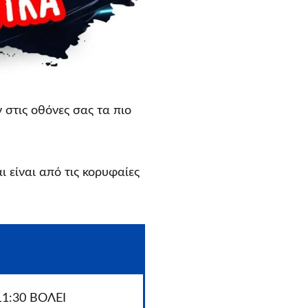
 στις οθόνες σας τα πιο
!
ι είναι από τις κορυφαίες
11:30 ΒΟΛΕΙ