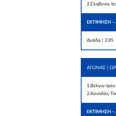
2.Σλοβενία-Ι
ΕΚΤΙΜΗΣΗ 
Δυάδα | 2.85
ΑΓΩΝΑΣ | Ω
1.Βέλγιο-Ιράν
2.Καναδάς-Το
ΕΚΤΙΜΗΣΗ 