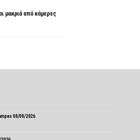
αι μακριά από κάμερες
Σ
mpas 08/08/2026
/2026