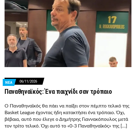
06/11/2026
ΝΕΑ
Παναθηναϊκός: Ένα παιχνίδι σαν τρόπαιο
Ο Παναθηναϊκός θα πάει να παίξει στον πέμπτο τελικό της
Basket League έχοντας ήδη κατακτήσει ένα τρόπαιο. Όχι,
βέβαια, αυτό που έλεγε ο Δημήτρης Γιαννακόπουλος μετά
τον τρίτο τελικό. Όχι αυτό το «0-3 Παναθηναϊκός» της […]