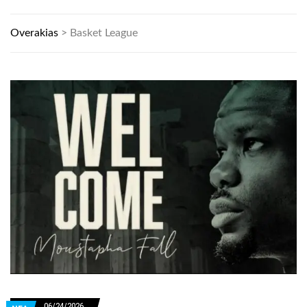
Overakias
>
Basket League
06/24/2026