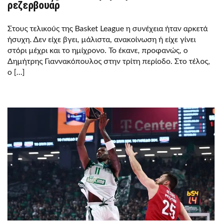
ρεζερβουάρ
Στους τελικούς της Basket League η συνέχεια ήταν αρκετά
ήσυχη. Δεν είχε βγει, μάλιστα, ανακοίνωση ή είχε γίνει
στόρι μέχρι και το ημίχρονο. Το έκανε, προφανώς, ο
Δημήτρης Γιαννακόπουλος στην τρίτη περίοδο. Στο τέλος,
ο […]