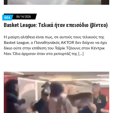
06/14/2026
ΝΕΑ
Basket League: Τελικά ήταν επεισόδιο (βίντεο)
Η μαύρη αλήθεια είναι πως, σε αυτούς τους τελικούς της
Basket League, ο Παναθηναϊκός AKTOR δεν δείχνει να έχει
δίκιο ούτε στην επίθεση του Ταϊρίκ Τζόουνς στον Κέντρικ
Ναν. Όλα άρχισαν όταν στο ρεπορτάζ της […]