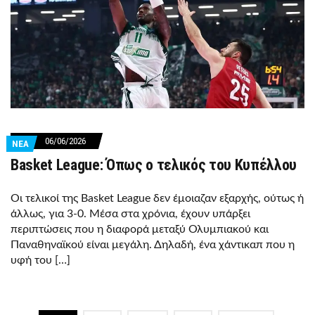
06/06/2026
ΝΕΑ
Basket League: Όπως ο τελικός του Κυπέλλου
Οι τελικοί της Basket League δεν έμοιαζαν εξαρχής, ούτως ή
άλλως, για 3-0. Μέσα στα χρόνια, έχουν υπάρξει
περιπτώσεις που η διαφορά μεταξύ Ολυμπιακού και
Παναθηναϊκού είναι μεγάλη. Δηλαδή, ένα χάντικαπ που η
υφή του […]