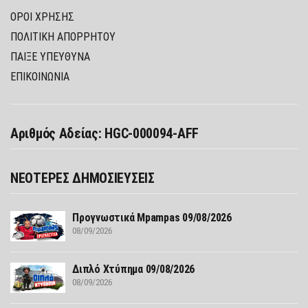
ΌΡΟΙ ΧΡΉΣΗΣ
ΠΟΛΙΤΙΚΉ ΑΠΟΡΡΉΤΟΥ
ΠΑΊΞΕ ΥΠΕΎΘΥΝΑ
ΕΠΙΚΟΙΝΩΝΙΑ
Αριθμός Αδείας: HGC-000094-AFF
ΝΕΟΤΕΡΕΣ ΔΗΜΟΣΙΕΥΣΕΙΣ
Προγνωστικά Mpampas 09/08/2026
08/09/2026
Διπλό Χτύπημα 09/08/2026
08/09/2026