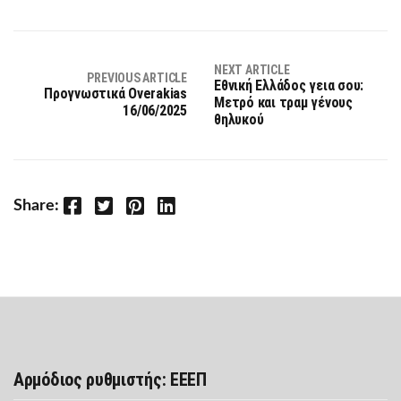
NEXT ARTICLE
PREVIOUS ARTICLE
Εθνική Ελλάδος γεια σου:
Προγνωστικά Overakias
Μετρό και τραμ γένους
16/06/2025
θηλυκού
Facebook
Twitter
Pinterest
LinkedIn
Share:
Αρμόδιος ρυθμιστής: ΕΕΕΠ