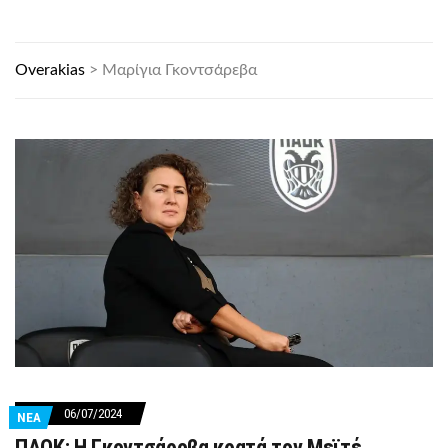
Overakias
>
Μαρίγια Γκοντσάρεβα
06/07/2024
ΝΕΑ
ΠΑΟΚ: Η Γκοντσάροβα κρατά τον Μεϊτέ