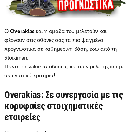
Ο
Overakias
και η ομάδα του μελετούν και
φέρνουν στις οθόνες σας τα πιο ψαγμένα
προγνωστικά σε καθημερινή βάση, εδώ από τη
Stoiximan.
Πάντα σε value αποδόσεις, κατόπιν μελέτης και με
αγωνιστικά κριτήρια!
Overakias: Σε συνεργασία με τις
κορυφαίες στοιχηματικές
εταιρείες