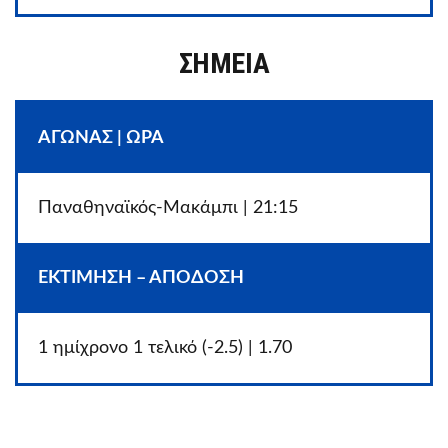
ΣΗΜΕΙΑ
ΑΓΩΝΑΣ | ΩΡΑ
Παναθηναϊκός-Μακάμπι | 21:15
ΕΚΤΙΜΗΣΗ – ΑΠΟΔΟΣΗ
1 ημίχρονο 1 τελικό (-2.5) | 1.70