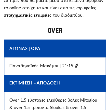
Οι τιμές που θα βρείτε μέσα στα κείμενα αφορούν
το online στοίχημα και είναι από τις κορυφαίες
στοιχηματικές εταιρείες
του διαδικτύου.
OVER
ΑΓΩΝΑΣ | ΩΡΑ
Παναθηναϊκός-Μακάμπι | 21:15 🏀
ΕΚΤΙΜΗΣΗ – ΑΠΟΔΟΣΗ
Over 1.5 εύστοχες ελεύθερες βολές Mitoglou
& over 1.5 τρίποντα Sloukas & over 1.5