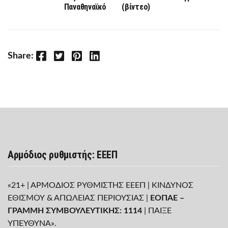
Παναθηναϊκό
(βίντεο)
Facebook
Twitter
Pinterest
LinkedIn
Share:
Αρμόδιος ρυθμιστής: ΕΕΕΠ
«21+ | ΑΡΜΟΔΙΟΣ ΡΥΘΜΙΣΤΗΣ ΕΕΕΠ | ΚΙΝΔΥΝΟΣ
ΕΘΙΣΜΟΥ & ΑΠΩΛΕΙΑΣ ΠΕΡΙΟΥΣΙΑΣ |
ΕΟΠΑΕ –
ΓΡΑΜΜΗ ΣΥΜΒΟΥΛΕΥΤΙΚΗΣ: 1114
| ΠΑΙΞΕ
ΥΠΕΥΘΥΝΑ».