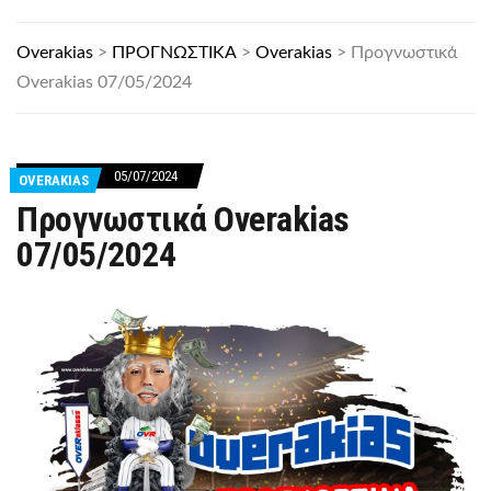
Overakias
>
ΠΡΟΓΝΩΣΤΙΚΑ
>
Overakias
>
Προγνωστικά
Overakias 07/05/2024
05/07/2024
OVERAKIAS
Προγνωστικά Overakias
07/05/2024