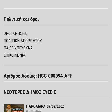
Πολιτική και όροι
ΌΡΟΙ ΧΡΉΣΗΣ
ΠΟΛΙΤΙΚΉ ΑΠΟΡΡΉΤΟΥ
ΠΑΊΞΕ ΥΠΕΎΘΥΝΑ
ΕΠΙΚΟΙΝΩΝΙΑ
Αριθμός Αδείας: HGC-000094-AFF
ΝΕΟΤΕΡΕΣ ΔΗΜΟΣΙΕΥΣΕΙΣ
ΠΑΡΟΛΙΑΡΑ 08/08/2026
08/08/2026