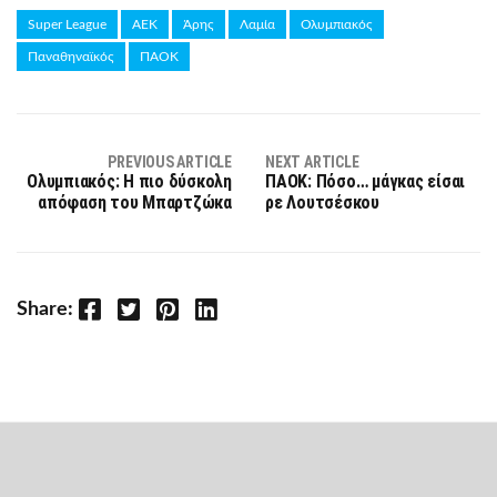
Super League
ΑΕΚ
Άρης
Λαμία
Ολυμπιακός
Παναθηναϊκός
ΠΑΟΚ
PREVIOUS ARTICLE
NEXT ARTICLE
Ολυμπιακός: Η πιο δύσκολη
ΠΑΟΚ: Πόσο… μάγκας είσαι
απόφαση του Μπαρτζώκα
ρε Λουτσέσκου
Facebook
Twitter
Pinterest
LinkedIn
Share: