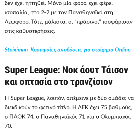
δεν έχει ηττηθεί. Μόνο μία φορά έχει φέρει
ισοπαλία, στο 2-2 με τον Παναθηναϊκό στη
Λεωφόρο. Τότε, μάλιστα, οι “πράσινοι” ισοφάρισαν
στις καθυστερήσεις.
Stoiximan Κορυφαίες αποδόσεις για στοίχημα Online
Super League: Νοκ άουτ Τάισον
και οπτασία στο τρανζίσιον
Η Super League, λοιπόν, απέμεινε με δύο ομάδες να
διεκδικούν το φετινό τίτλο. Η ΑΕΚ έχει 75 βαθμούς,
ο ΠΑΟΚ 74, ο Παναθηναϊκός 71 και ο Ολυμπιακός
70.