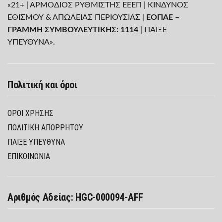
«21+ | ΑΡΜΟΔΙΟΣ ΡΥΘΜΙΣΤΗΣ ΕΕΕΠ | ΚΙΝΔΥΝΟΣ
ΕΘΙΣΜΟΥ & ΑΠΩΛΕΙΑΣ ΠΕΡΙΟΥΣΙΑΣ |
ΕΟΠΑΕ –
ΓΡΑΜΜΗ ΣΥΜΒΟΥΛΕΥΤΙΚΗΣ: 1114
| ΠΑΙΞΕ
ΥΠΕΥΘΥΝΑ».
Πολιτική και όροι
ΌΡΟΙ ΧΡΉΣΗΣ
ΠΟΛΙΤΙΚΉ ΑΠΟΡΡΉΤΟΥ
ΠΑΊΞΕ ΥΠΕΎΘΥΝΑ
ΕΠΙΚΟΙΝΩΝΙΑ
Αριθμός Αδείας: HGC-000094-AFF