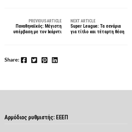
PREVIOUS ARTICLE
NEXT ARTICLE
Παναθηναϊκός: Μέγιστη
Super League: Τα σενάρια
υπέρβαση με τον Ικάρντι
για τίτλο και τέταρτη θέση
Facebook
Twitter
Pinterest
LinkedIn
Share:
Αρμόδιος ρυθμιστής: ΕΕΕΠ