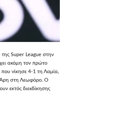
 της Super League στην
χει ακόμη τον πρώτο
 που νίκησε 4-1 τη Λαμία,
ν Άρη στη Λεωφόρο. Ο
ουν εκτός διεκδίκησης