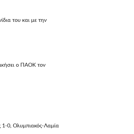
δια του και με την
νικήσει ο ΠΑΟΚ τον
 1-0, Ολυμπιακός-Λαμία