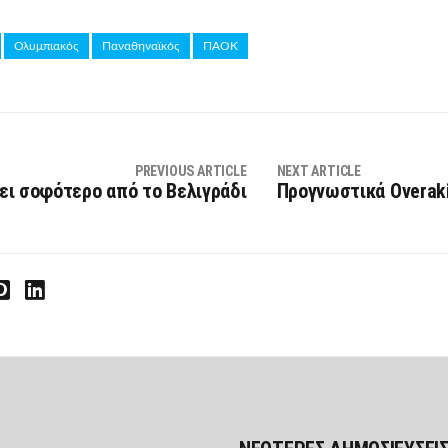
Ολυμπιακός
Παναθηναϊκός
ΠΑΟΚ
PREVIOUS ARTICLE
NEXT ARTICLE
ει σοφότερο από το Βελιγράδι
Προγνωστικά Overak
interest
LinkedIn