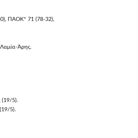
0), ΠΑΟΚ* 71 (78-32),
 Λαμία-Άρης.
(19/5).
(19/5).