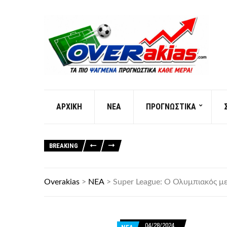
AΡXIKH
ΝΕΑ
ΠΡΟΓΝΩΣΤΙΚΑ
BREAKING
Overakias
>
ΝΕΑ
>
Super League: Ο Ολυμπιακός με
04/28/2024