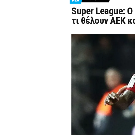
ΝΕΑ
Super League: Ο
τι θέλουν ΑΕΚ κ