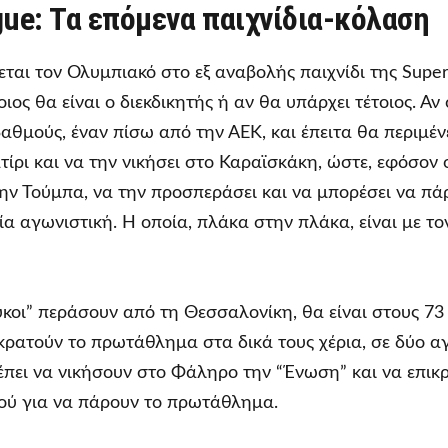
gue: Τα επόμενα παιχνίδια-κόλαση
αι τον Ολυμπιακό στο εξ αναβολής παιχνίδι της Super 
ιος θα είναι ο διεκδικητής ή αν θα υπάρχει τέτοιος. Α
βαθμούς, έναν πίσω από την ΑΕΚ, και έπειτα θα περιμέ
τίρι και να την νικήσει στο Καραϊσκάκη, ώστε, εφόσον ο
ν Τούμπα, να την προσπεράσει και να μπορέσει να πά
αία αγωνιστική. Η οποία, πλάκα στην πλάκα, είναι με 
υκοι” περάσουν από τη Θεσσαλονίκη, θα είναι στους 7
 κρατούν το πρωτάθλημα στα δικά τους χέρια, σε δύο α
έπει να νικήσουν στο Φάληρο την “Ένωση” και να επι
ού για να πάρουν το πρωτάθλημα.