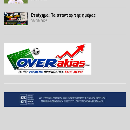
Στοίχημα: Τα στάνταρ της ημέρας
08/05/2026