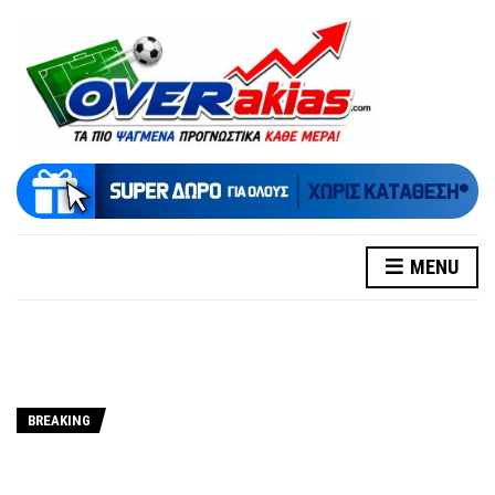
MENU
BREAKING