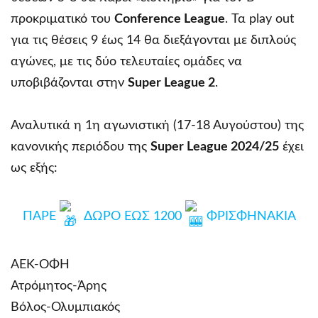
προκριματικό του
Conference League
. Τα play out
για τις θέσεις 9 έως 14 θα διεξάγονται με διπλούς
αγώνες, με τις δύο τελευταίες ομάδες να
υποβιβάζονται στην
Super League 2
.
Αναλυτικά η 1η αγωνιστική (17-18 Αυγούστου) της
κανονικής περιόδου της
Super League 2024/25
έχει
ως εξής:
ΠΑΡΕ
ΔΩΡΟ ΕΩΣ 1200
ΦΡΙΣΦΗΝΑΚΙΑ
ΑΕΚ-ΟΦΗ
Ατρόμητος-Άρης
Βόλος-Ολυμπιακός