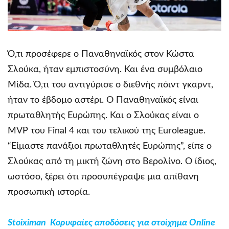
Ό,τι προσέφερε ο Παναθηναϊκός στον Κώστα
Σλούκα, ήταν εμπιστοσύνη. Και ένα συμβόλαιο
Μίδα. Ό,τι του αντιγύρισε ο διεθνής πόιντ γκαρντ,
ήταν το έβδομο αστέρι. Ο Παναθηναϊκός είναι
πρωταθλητής Ευρώπης. Και ο Σλούκας είναι ο
MVP του Final 4 και του τελικού της Euroleague.
“Είμαστε πανάξιοι πρωταθλητές Ευρώπης”, είπε ο
Σλούκας από τη μικτή ζώνη στο Βερολίνο. Ο ίδιος,
ωστόσο, ξέρει ότι προσυπέγραψε μια απίθανη
προσωπική ιστορία.
Stoiximan Κορυφαίες αποδόσεις για στοίχημα Online