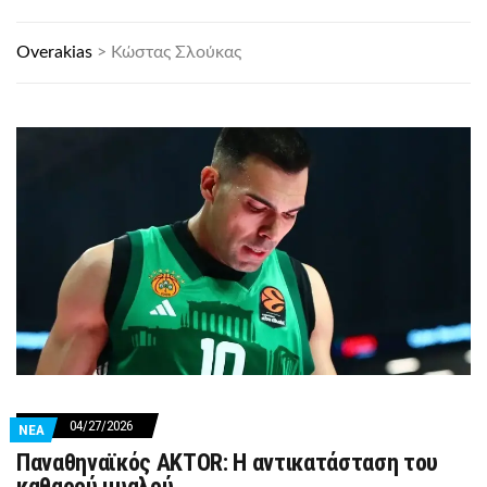
Overakias
>
Κώστας Σλούκας
04/27/2026
ΝΕΑ
Παναθηναϊκός AKTOR: Η αντικατάσταση του
καθαρού μυαλού