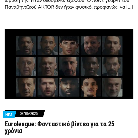
ίδρυσή της. Ήταν δεδομένο. εξάλλου. Ο πόιντ γκαρντ του
Παναθηναϊκού AKTOR δεν ήταν φυσικό, προφανώς, να […]
03/06/2025
ΝΕΑ
Euroleague: Φανταστικό βίντεο για τα 25
χρόνια