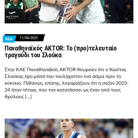
11/04/2025
ΝΕΑ
Παναθηναϊκός AKTOR: Το (προ)τελευταίο
τραγούδι του Σλούκα
Στην ΚΑΕ Παναθηναϊκός AKTOR θεωρούν ότι ο Κώστας
Σλούκας έχει μέσα του τουλάχιστον ένα άσμα πριν το
κύκνειο. Πιθανώς, επίσης, λογαριάζουν ότι η σεζόν 2023-
24 ήταν τέτοια, που τον κατατάσσει ως έναν από τους
θρύλους […]