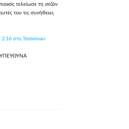
ιακός τελείωσε τη σεζόν
υτές του τις συνήθειες
 2.16 στη Stoiximan
ΙΞΕ ΥΠΕΥΘΥΝΑ