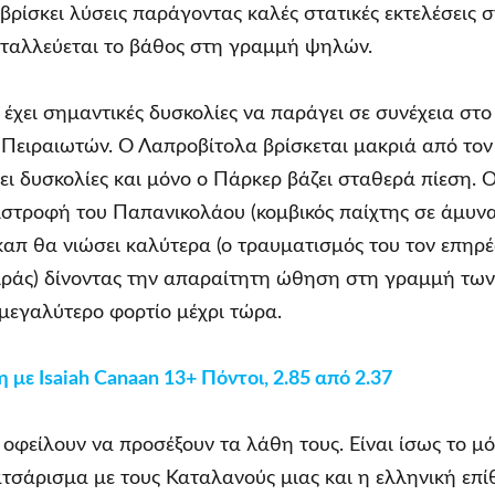
βρίσκει λύσεις παράγοντας καλές στατικές εκτελέσεις σ
ταλλεύεται το βάθος στη γραμμή ψηλών.
χει σημαντικές δυσκολίες να παράγει σε συνέχεια στο
Πειραιωτών. Ο Λαπροβίτολα βρίσκεται μακριά από τον 
σει δυσκολίες και μόνο ο Πάρκερ βάζει σταθερά πίεση.
ιστροφή του Παπανικολάου (κομβικός παίχτης σε άμυνα 
καπ θα νιώσει καλύτερα (ο τραυματισμός του τον επηρ
ειράς) δίνοντας την απαραίτητη ώθηση στη γραμμή των
 μεγαλύτερο φορτίο μέχρι τώρα.
 με Isaiah Canaan 13+ Πόντοι, 2.85 από 2.37
 οφείλουν να προσέξουν τα λάθη τους. Είναι ίσως το μ
τσάρισμα με τους Καταλανούς μιας και η ελληνική επίθ