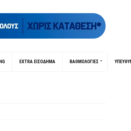
ING
EXTRA ΕΙΣΟΔΗΜΑ
ΒΑΘΜΟΛΟΓΙΕΣ
ΥΠΕΎΘΥ