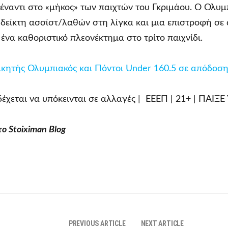
έναντι στο «μήκος» των παιχτών του Γκριμάου. Ο Ολυμπ
 δείκτη ασσίστ/λαθών στη λίγκα και μια επιστροφή σε α
ένα καθοριστικό πλεονέκτημα στο τρίτο παιχνίδι.
Νικητής Ολυμπιακός και Πόντοι Under 160.5 σε απόδοση
δέχεται να υπόκεινται σε αλλαγές | ΕΕΕΠ | 21+ | ΠΑ
το Stoiximan Blog
PREVIOUS ARTICLE
NEXT ARTICLE