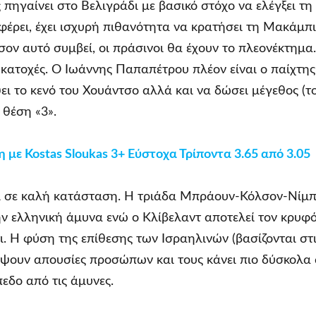
πηγαίνει στο Βελιγράδι με βασικό στόχο να ελέγξει τη
φέρει, έχει ισχυρή πιθανότητα να κρατήσει τη Μακάμπ
σον αυτό συμβεί, οι πράσινοι θα έχουν το πλεονέκτημα
, κατοχές. Ο Ιωάννης Παπαπέτρου πλέον είναι ο παίχτης
ει το κενό του Χουάντσο αλλά και να δώσει μέγεθος (το
 θέση «3».
 με Kostas Sloukas 3+ Εύστοχα Τρίποντα 3.65 από 3.05
ι σε καλή κατάσταση. Η τριάδα Μπράουν-Κόλσον-Νίμπο
 ελληνική άμυνα ενώ ο Κλίβελαντ αποτελεί τον κρυφό
ι. Η φύση της επίθεσης των Ισραηλινών (βασίζονται στι
ψουν απουσίες προσώπων και τους κάνει πιο δύσκολα
εδο από τις άμυνες.