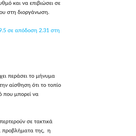
υθμό και να επιβιώσει σε
του στη διοργάνωση.
+9.5 σε απόδοση 2.31 στη
χει περάσει το μήνυμα
την αίσθηση ότι το τοπίο
ό που μπορεί να
υπερτερούν σε τακτικά
α προβλήματα της, η