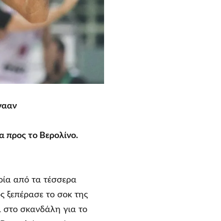
νααν
α προς το Βερολίνο.
τρία από τα τέσσερα
ς ξεπέρασε το σοκ της
ι στο σκανδάλη για το