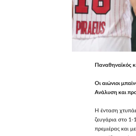
Παναθηναϊκός κα
Οι αιώνιοι μπαίν
Ανάλυση και πρ
Η ένταση χτυπάε
ζευγάρια στο 1-
πρεμιέρας και μ