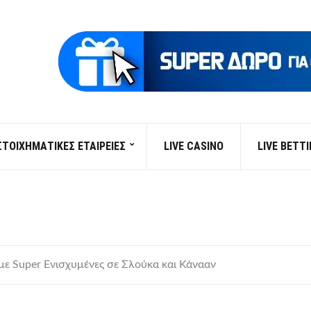
ΣΤΟΙΧΗΜΑΤΙΚΕΣ ΕΤΑΙΡΕΙΕΣ
LIVE CASINO
LIVE BETT
με Super Ενισχυμένες σε Σλούκα και Κάνααν