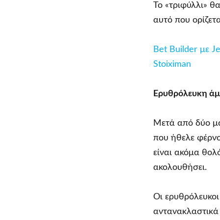
To «τριφύλλι» θα
αυτό που ορίζετ
Bet Builder με J
Stoiximan
Ερυθρόλευκη άμυ
Μετά από δύο μα
που ήθελε φέρνο
είναι ακόμα θολ
ακολουθήσει.
Οι ερυθρόλευκοι
αντανακλαστικά 