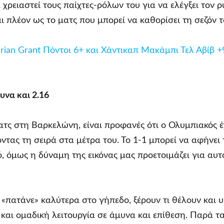
 χρειαστεί τους παίχτες-ρόλων του για να ελέγξει τον ρ
αι πλέον ως το ματς που μπορεί να καθορίσει τη σεζόν 
erian Grant Πόντοι 6+ και Χάντικαπ Μακάμπι Τελ Αβίβ 
να και 2.16
τς στη Βαρκελώνη, είναι προφανές ότι ο Ολυμπιακός έ
ντας τη σειρά στα μέτρα του. Το 1-1 μπορεί να αφήνει 
ό, όμως η δύναμη της εικόνας μας προετοιμάζει για αυτ
 «πατάνε» καλύτερα στο γήπεδο, ξέρουν τι θέλουν και 
και ομαδική λειτουργία σε άμυνα και επίθεση. Παρά τ