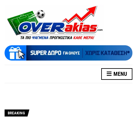
MENU
BREAKING