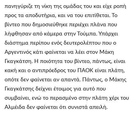
πανηγύριζε τη νίκη της ομάδας του και είχε ροπή
προς τα αποδυτήρια, και να του επιτίθεται. Το
βίντεο που δημοσιεύθηκε περιέχει πλάνα που
λήφθησαν από κάμερα στην Τούμπα. Υπάρχει
διάστημα περίπου ενός δευτερολέπτου που ο
Αργεντινός κάτι φαίνεται να λέει στον Μάκη
Γκαγκάτση. Η ποιότητα του βίντεο, πάντως, είναι
κακή και ο αντιπρόεδρος του ΠΑΟΚ είναι πλάτη,
οπότε δεν φαίνεται αν απαντά. Πάντως, ο Μάκης
Γκαγκάτσης δείχνει έτοιμος για αυτό που
συμβαίνει, ενώ το περασμένο στην πλάτη χέρι του
Αλμέιδα δεν φαίνεται ότι συνιστά απειλή.