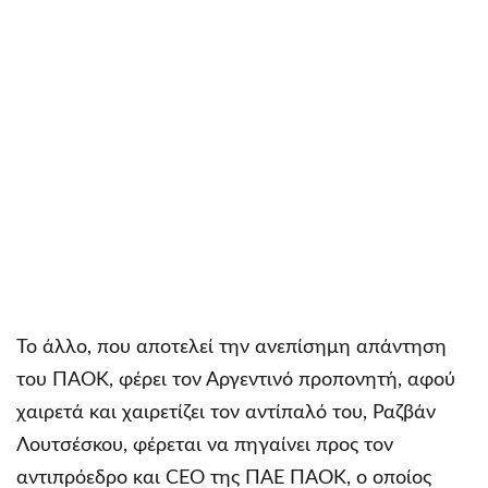
Το άλλο, που αποτελεί την ανεπίσημη απάντηση
του ΠΑΟΚ, φέρει τον Αργεντινό προπονητή, αφού
χαιρετά και χαιρετίζει τον αντίπαλό του, Ραζβάν
Λουτσέσκου, φέρεται να πηγαίνει προς τον
αντιπρόεδρο και CEO της ΠΑΕ ΠΑΟΚ, ο οποίος