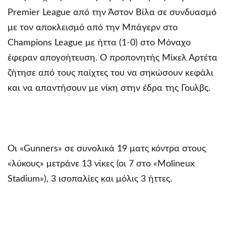
Premier League από την Άστον Βίλα σε συνδυασμό
με τον αποκλεισμό από την Μπάγερν στο
Champions League με ήττα (1-0) στο Μόναχο
έφεραν απογοήτευση. Ο προπονητής Μίκελ Αρτέτα
ζήτησε από τους παίχτες του να σηκώσουν κεφάλι
και να απαντήσουν με νίκη στην έδρα της Γουλβς.
Οι «Gunners» σε συνολικά 19 ματς κόντρα στους
«λύκους» μετράνε 13 νίκες (οι 7 στο «Molineux
Stadium»), 3 ισοπαλίες και μόλις 3 ήττες.