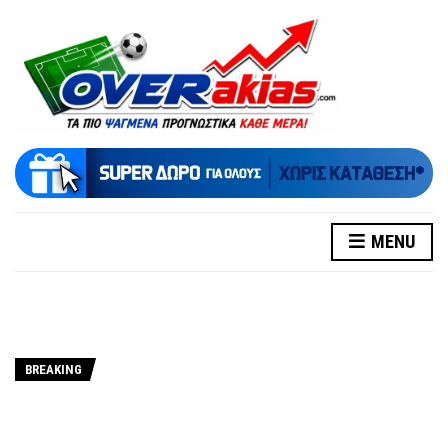
MENU
BREAKING