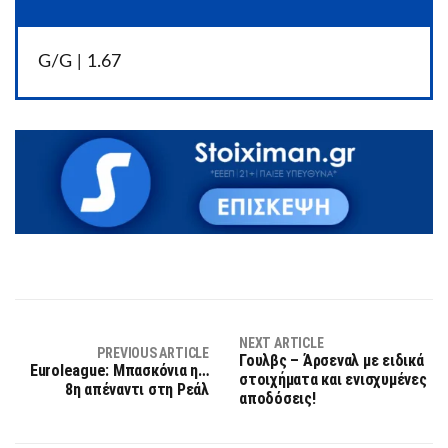
G/G | 1.67
NEXT ARTICLE
PREVIOUS ARTICLE
Γουλβς – Άρσεναλ με ειδικά
Euroleague: Μπασκόνια η…
στοιχήματα και ενισχυμένες
8η απέναντι στη Ρεάλ
αποδόσεις!