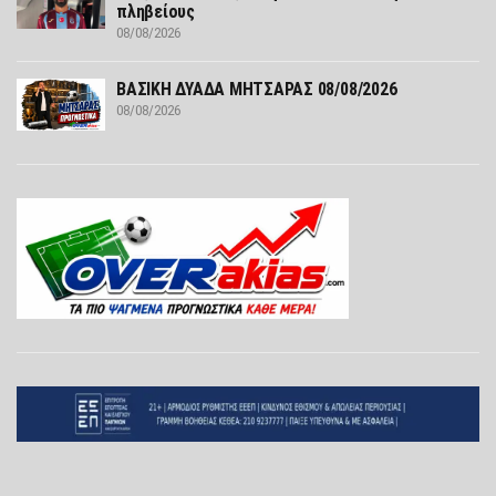
πληβείους
08/08/2026
ΒΑΣΙΚΗ ΔΥΑΔΑ ΜΗΤΣΑΡΑΣ 08/08/2026
08/08/2026