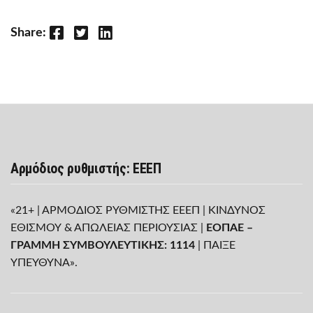
Facebook
Twitter
LinkedIn
Share:
Αρμόδιος ρυθμιστής: ΕΕΕΠ
«21+ | ΑΡΜΟΔΙΟΣ ΡΥΘΜΙΣΤΗΣ ΕΕΕΠ | ΚΙΝΔΥΝΟΣ
ΕΘΙΣΜΟΥ & ΑΠΩΛΕΙΑΣ ΠΕΡΙΟΥΣΙΑΣ |
ΕΟΠΑΕ –
ΓΡΑΜΜΗ ΣΥΜΒΟΥΛΕΥΤΙΚΗΣ: 1114
| ΠΑΙΞΕ
ΥΠΕΥΘΥΝΑ».