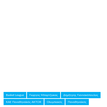
Basket League
Γιώργος Μπαρτζώκας
Δημήτρης Γιαννακόπουλος
ΚΑΕ Παναθηναϊκός AKTOR
Ολυμπιακός
Παναθηναϊκός