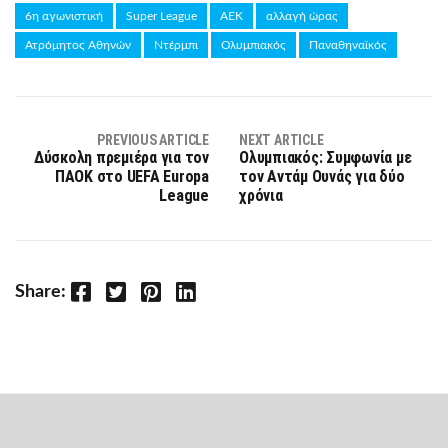
6η αγωνιστική
Super League
ΑΕΚ
αλλαγή ώρας
Ατρόμητος Αθηνών
Ντέρμπι
Ολυμπιακός
Παναθηναϊκός
PREVIOUS ARTICLE
NEXT ARTICLE
Δύσκολη πρεμιέρα για τον
Ολυμπιακός: Συμφωνία με
ΠΑΟΚ στο UEFA Europa
τον Αντάμ Ουνάς για δύο
League
χρόνια
Facebook
Twitter
Pinterest
LinkedIn
Share: