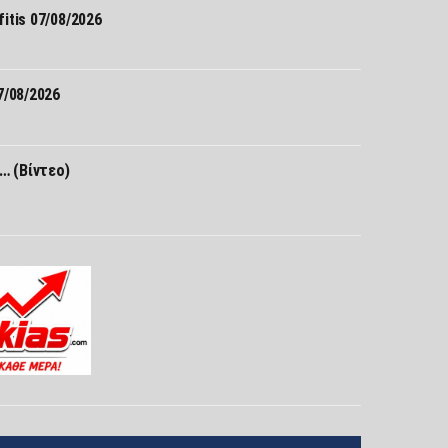
itis 07/08/2026
7/08/2026
… (Βίντεο)