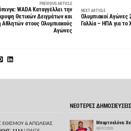
PREVIOUS ARTICLE
όπινγκ: WADA Καταγγέλλει την
NEXT ARTICLE
κρυψη Θετικών Δειγμάτων και
Ολυμπιακοί Αγώνες 
ή Αθλητών στους Ολυμπιακούς
Γαλλία – ΗΠΑ για το
Αγώνες
interest
LinkedIn
ΝΕΟΤΕΡΕΣ ΔΗΜΟΣΙΕΥΣΕΙ
Μπαρτσελόνα: Χε
Σ ΕΘΙΣΜΟΥ & ΑΠΩΛΕΙΑΣ
08/07/2026
ΚΗΣ: 1114
| ΠΑΙΞΕ