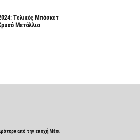
2024: Τελικός Μπάσκετ
 Χρυσό Μετάλλιο
Σ
ιρότερα από την εποχή Μέσι