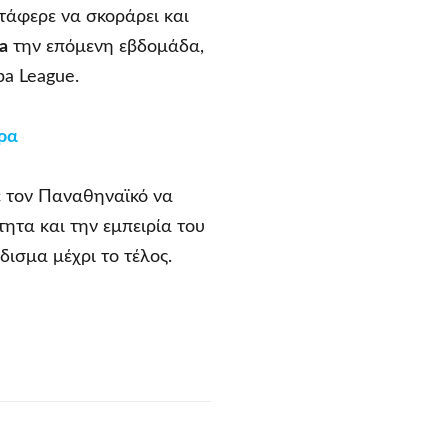
τάφερε να σκοράρει και
a
την επόμενη εβδομάδα,
a League.
ρα
ε τον Παναθηναϊκό να
τητα και την εμπειρία του
δισμα μέχρι το τέλος.