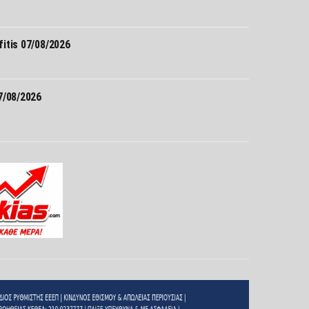
itis 07/08/2026
7/08/2026