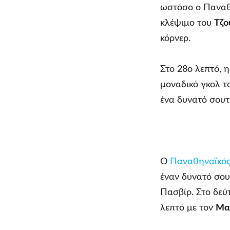
ωστόσο ο Παναθ
κλέψιμο του
Τζο
κόρνερ.
Στο 28ο λεπτό, 
μοναδικό γκολ τ
ένα δυνατό σουτ
Ο
Παναθηναϊκό
έναν δυνατό σου
Πασβίρ. Στο δεύ
λεπτό με τον
Μα