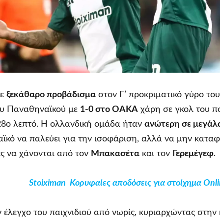
σε
ξεκάθαρο προβάδισμα
στον Γ’ προκριματικό γύρο του
ου Παναθηναϊκού με
1-0 στο ΟΑΚΑ
χάρη σε γκολ του 
8ο λεπτό. Η ολλανδική ομάδα ήταν
ανώτερη σε μεγάλ
ϊκό να παλεύει για την ισοφάριση, αλλά να μην καταφέ
ες να χάνονται από τον
Μπακασέτα
και τον
Γερεμέγεφ
.
Stoiximan Κορυφαίες αποδόσεις για στοίχημα Onli
ν έλεγχο του παιχνιδιού από νωρίς, κυριαρχώντας στην