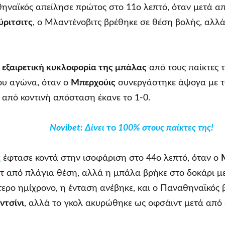
ηναϊκός απείλησε πρώτος στο 11ο λεπτό, όταν μετά α
ύριτσιτς
, ο Μλαντένοβιτς βρέθηκε σε θέση βολής, αλλά
η
εξαιρετική κυκλοφορία της μπάλας
από τους παίκτες 
ου αγώνα, όταν ο
Μπερχούις
συνεργάστηκε άψογα με το
 από κοντινή απόσταση έκανε το 1-0.
Novibet
: Δίνει
το
100% στους παίκτες της!
ς
έφτασε κοντά στην ισοφάριση στο 44ο λεπτό, όταν ο
τ από πλάγια θέση, αλλά η μπάλα βρήκε στο δοκάρι μ
τερο ημίχρονο, η ένταση ανέβηκε, και ο Παναθηναϊκός 
ντσίνι
, αλλά το γκολ ακυρώθηκε ως οφσάιντ μετά από 