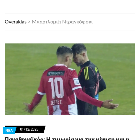
Overakias
>
Μπαρτλομιέι Ντραγκόφσκι
01/12/2025
ΝΕΑ
Παναθηναϊκός: Η τιμωρία για την κίνηση και η