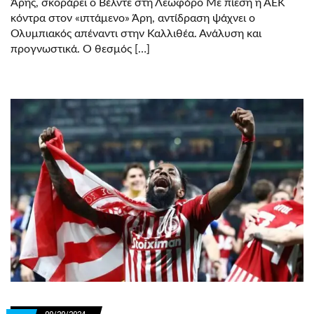
Άρης, σκοράρει ο Βέλντε στη Λεωφόρο Με πίεση η ΑΕΚ
κόντρα στον «ιπτάμενο» Άρη, αντίδραση ψάχνει ο
Ολυμπιακός απέναντι στην Καλλιθέα. Ανάλυση και
προγνωστικά. Ο θεσμός […]