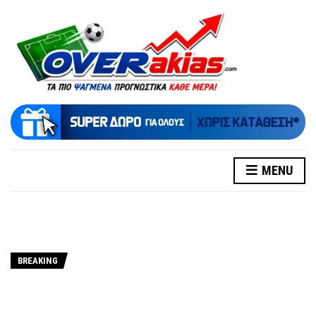
MENU
BREAKING