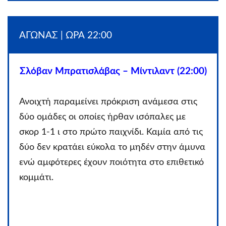
ΑΓΩΝΑΣ | ΩΡΑ 22:00
Σλόβαν Μπρατισλάβας – Μίντιλαντ (22:00)
Ανοιχτή παραμείνει πρόκριση ανάμεσα στις
δύο ομάδες οι οποίες ήρθαν ισόπαλες με
σκορ 1-1 ι στο πρώτο παιχνίδι. Καμία από τις
δύο δεν κρατάει εύκολα το μηδέν στην άμυνα
ενώ αμφότερες έχουν ποιότητα στο επιθετικό
κομμάτι.