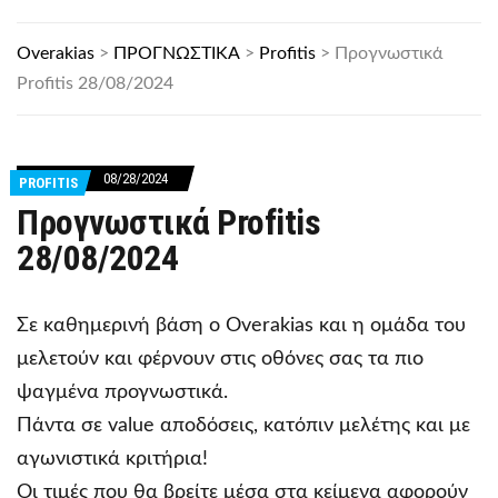
Overakias
>
ΠΡΟΓΝΩΣΤΙΚΑ
>
Profitis
>
Προγνωστικά
Profitis 28/08/2024
08/28/2024
PROFITIS
Προγνωστικά Profitis
28/08/2024
Σε καθημερινή βάση o Overakias και η ομάδα του
μελετούν και φέρνουν στις οθόνες σας τα πιο
ψαγμένα προγνωστικά.
Πάντα σε value αποδόσεις, κατόπιν μελέτης και με
αγωνιστικά κριτήρια!
Οι τιμές που θα βρείτε μέσα στα κείμενα αφορούν