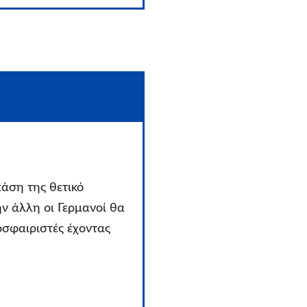
άση της θετικό
ν άλλη οι Γερμανοί θα
σφαιριστές έχοντας