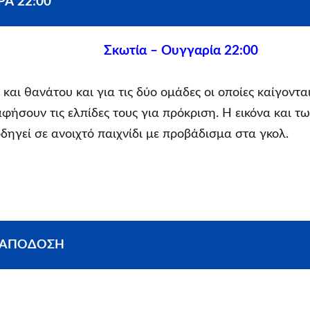
ΡΑ 22
:00
Σκωτία – Ουγγαρία 22:00
 και θανάτου και για τις δύο ομάδες οι οποίες καίγονται
φήσουν τις ελπίδες τους για πρόκριση. Η εικόνα και τ
δηγεί σε ανοιχτό παιχνίδι με προβάδισμα στα γκολ.
– ΑΠΟΔΟΣΗ