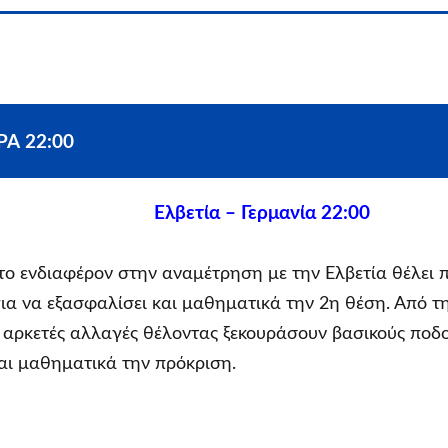
ΡΑ 22:00
Ελβετία – Γερμανία 22:00
ο ενδιαφέρον στην αναμέτρηση με την Ελβετία θέλει π
ια να εξασφαλίσει και μαθηματικά την 2η θέση. Από τη
αρκετές αλλαγές θέλοντας ξεκουράσουν βασικούς ποδο
και μαθηματικά την πρόκριση.