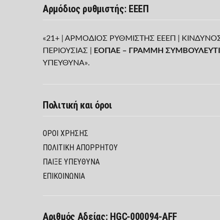
Αρμόδιος ρυθμιστής: ΕΕΕΠ
«21+ | ΑΡΜΟΔΙΟΣ ΡΥΘΜΙΣΤΗΣ ΕΕΕΠ | ΚΙΝΔΥΝΟ
ΠΕΡΙΟΥΣΙΑΣ |
ΕΟΠΑΕ – ΓΡΑΜΜΗ ΣΥΜΒΟΥΛΕΥΤΙ
ΥΠΕΥΘΥΝΑ».
Πολιτική και όροι
ΌΡΟΙ ΧΡΉΣΗΣ
ΠΟΛΙΤΙΚΉ ΑΠΟΡΡΉΤΟΥ
ΠΑΊΞΕ ΥΠΕΎΘΥΝΑ
ΕΠΙΚΟΙΝΩΝΙΑ
Αριθμός Αδείας: HGC-000094-AFF