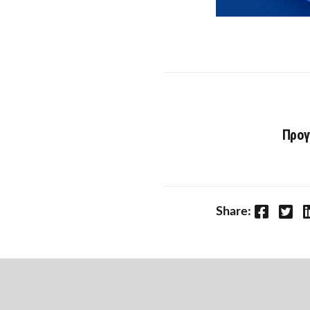
Προγ
Facebook
Twitter
Share: