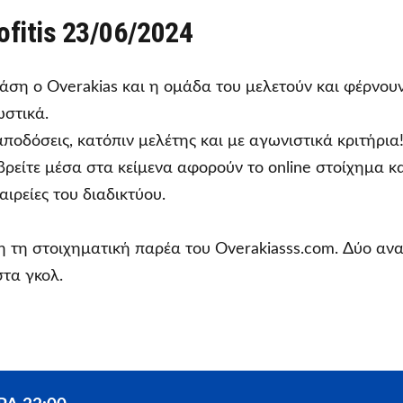
fitis 23/06/2024
άση o Overakias και η ομάδα του μελετούν και φέρνουν
στικά.
ποδόσεις, κατόπιν μελέτης και με αγωνιστικά κριτήρια
βρείτε μέσα στα κείμενα αφορούν το online στοίχημα κα
αιρείες του διαδικτύου.
 τη στοιχηματική παρέα του Οverakiasss.com. Δύο ανα
τα γκολ.