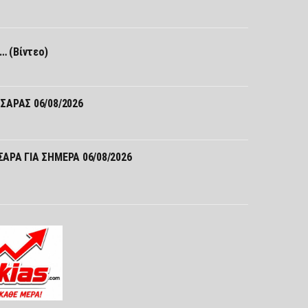
Σ
… (Βίντεο)
ΣΑΡΑΣ 06/08/2026
ΑΡΑ ΓΙΑ ΣΗΜΕΡΑ 06/08/2026