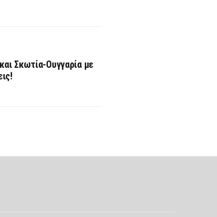
 και Σκωτία-Ουγγαρία με
ις!
Σ