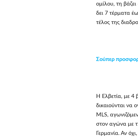
ομίλου, τη βάζε
δει 7 τέρματα έω
τέλος της διαδρ
Σούπερ προσφορ
Η Ελβετία, με 4 
δικαιούνται να ο
MLS, αγωνιζόμεν
στον αγώνα με τ
Γερμανία. Αν όχι