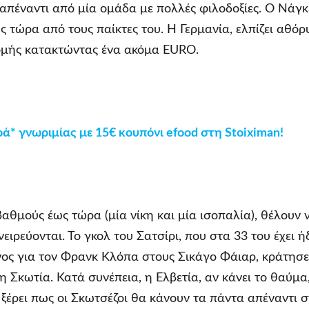
ι απέναντι από μία ομάδα με πολλές φιλοδοξίες. Ο Νάγ
ς τώρα από τους παίκτες του. Η Γερμανία, ελπίζει αθόρ
ομής κατακτώντας ένα ακόμα EURO.
ά* γνωριμίας με 15€ κουπόνι
efood
στη
Stoiximan
!
βαθμούς έως τώρα (μία νίκη και μία ισοπαλία), θέλουν
νειρεύονται. Το γκολ του Σατσίρι, που στα 33 του έχει ή
ος για τον Φρανκ Κλόπα στους Σικάγο Φάιαρ, κράτησε
η Σκωτία. Κατά συνέπεια, η Ελβετία, αν κάνει το θαύμα
, ξέρει πως οι Σκωτσέζοι θα κάνουν τα πάντα απέναντι 