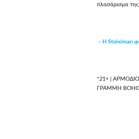
πλασάρισμα της 
– Η
Stoiximan
φέ
*​21+ | ΑΡΜΟΔ
ΓΡΑΜΜΗ ΒΟΗΘΕΙΑ