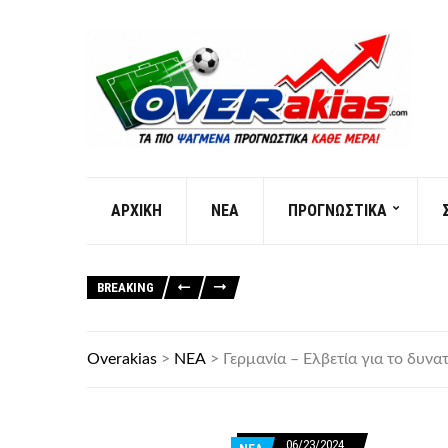
AΡXIKH
ΝΕΑ
ΠΡΟΓΝΩΣΤΙΚΑ
BREAKING
Overakias
>
ΝΕΑ
>
Γερμανία – Ελβετία για το δυνα
06/23/2024