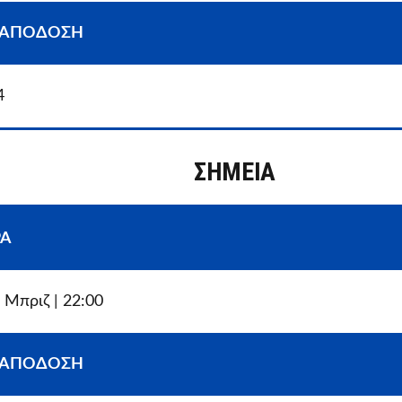
– ΑΠΟΔΟΣΗ
4
ΣΗΜΕΙΑ
ΡΑ
Μπριζ | 22:00
– ΑΠΟΔΟΣΗ