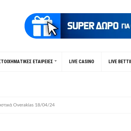
ΣΤΟΙΧΗΜΑΤΙΚΕΣ ΕΤΑΙΡΕΙΕΣ
LIVE CASINO
LIVE BETT
στικά Overakias 18/04/24