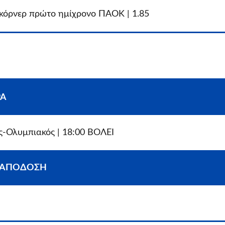
κόρνερ πρώτο ημίχρονο ΠΑΟΚ | 1.85
ΡΑ
-Ολυμπιακός | 18:00 ΒΟΛΕΙ
– ΑΠΟΔΟΣΗ