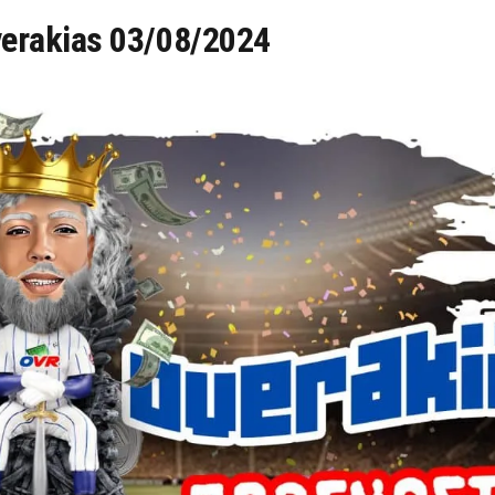
erakias 03/08/2024