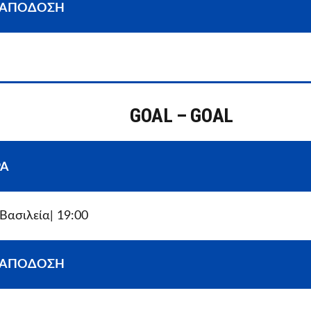
– ΑΠΟΔΟΣΗ
GOAL – GOAL
ΡΑ
Βασιλεία| 19:00
– ΑΠΟΔΟΣΗ