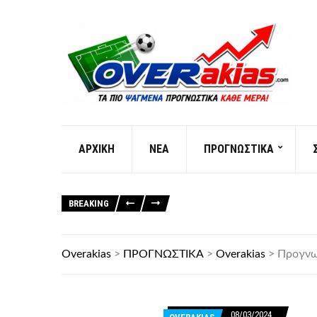
AΡXIKH
ΝΕΑ
ΠΡΟΓΝΩΣΤΙΚΑ
BREAKING
Overakias
>
ΠΡΟΓΝΩΣΤΙΚΑ
>
Overakias
>
Προγνω
08/03/2024