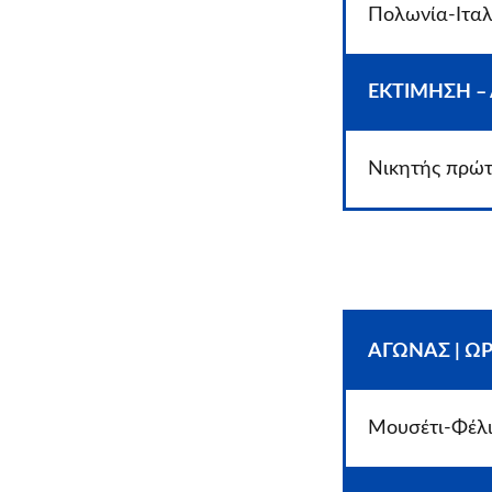
Πολωνία-Ιταλ
ΕΚΤΙΜΗΣΗ 
Νικητής πρώτ
ΑΓΩΝΑΣ | Ω
Μουσέτι-Φέλι