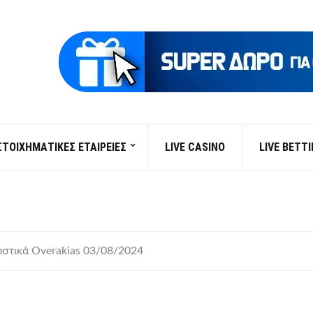
ΣΤΟΙΧΗΜΑΤΙΚΕΣ ΕΤΑΙΡΕΙΕΣ
LIVE CASINO
LIVE BETT
στικά Overakias 03/08/2024