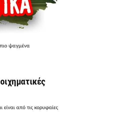
 πιο ψαγμένα
!
τοιχηματικές
ι είναι από τις κορυφαίες