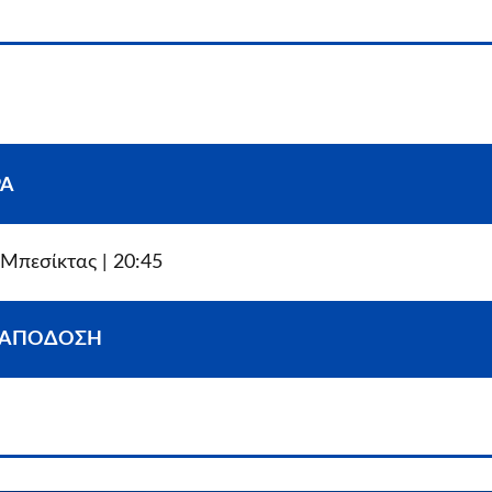
ΡΑ
Μπεσίκτας | 20:45
– ΑΠΟΔΟΣΗ