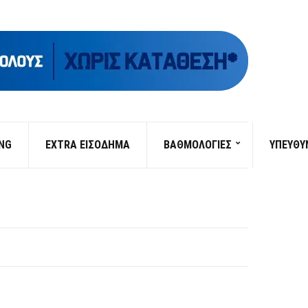
ING
EXTRA ΕΙΣΟΔΗΜΑ
ΒΑΘΜΟΛΟΓΙΕΣ
ΥΠΕΎΘΥ