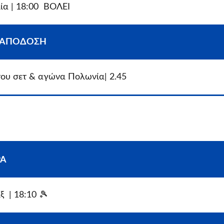
ία | 18:00 ΒΟΛΕΙ
– ΑΠΟΔΟΣΗ
ου σετ & αγώνα Πολωνία| 2.45
ΡΑ
ξ | 18:10 🎾