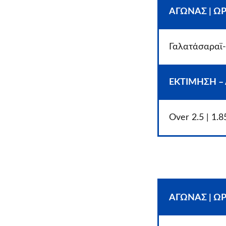
ΑΓΩΝΑΣ | Ω
Γαλατάσαραϊ-
ΕΚΤΙΜΗΣΗ 
Over 2.5 | 1.8
ΑΓΩΝΑΣ | Ω