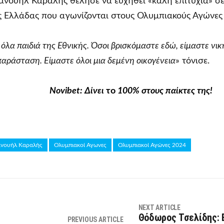
μανουήλ Καραλής θέλησε να ευχηθεί «καλή επιτυχία» σε
ης Ελλάδας που αγωνίζονται στους Ολυμπιακούς Αγώνες
 όλα παιδιά της Εθνικής. Όσοι βρισκόμαστε εδώ, είμαστε νι
αράσταση. Είμαστε όλοι μια δεμένη οικογένεια
» τόνισε.
Novibet
: Δίνει
το
100% στους παίκτες της!
νουήλ Καραλής
Ολυμπιακοί Αγωνες
Ολυμπιακοί Αγώνες 2024
NEXT ARTICLE
Θόδωρος Τσελίδης: 
PREVIOUS ARTICLE