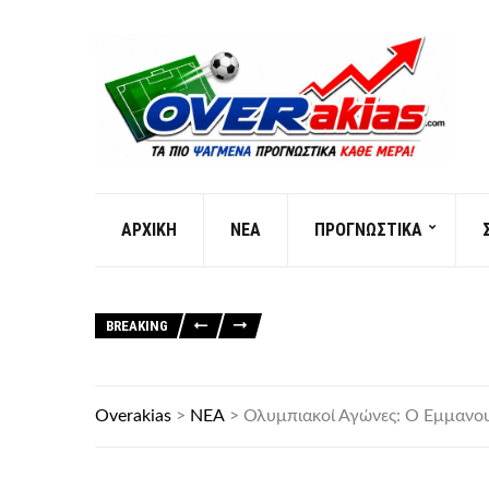
AΡXIKH
ΝΕΑ
ΠΡΟΓΝΩΣΤΙΚΑ
BREAKING
Overakias
>
ΝΕΑ
>
Ολυμπιακοί Αγώνες: O Εμμανο