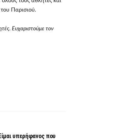
 όλους τους αθλητές και
 του Παρισιού.
κητές. Ευχαριστούμε τον
Είμαι υπερήφανος που