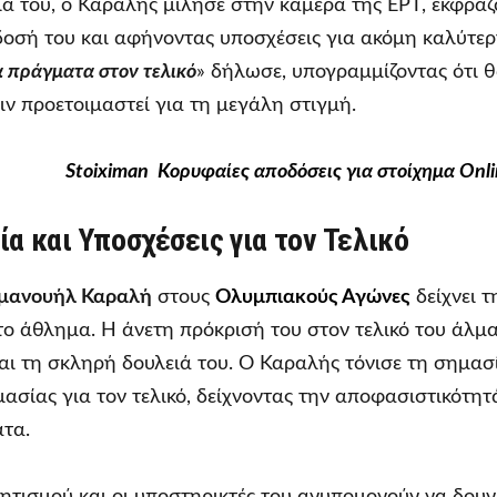
ία του, ο Καραλής μίλησε στην κάμερα της ΕΡΤ, εκφρά
δοσή του και αφήνοντας υποσχέσεις για ακόμη καλύτερ
 πράγματα στον τελικό
» δήλωσε, υπογραμμίζοντας ότι θ
ιν προετοιμαστεί για τη μεγάλη στιγμή.
Stoiximan Κορυφαίες αποδόσεις για στοίχημα Onli
α και Υποσχέσεις για τον Τελικό
μανουήλ Καραλή
στους
Ολυμπιακούς Αγώνες
δείχνει 
το άθλημα. Η άνετη πρόκρισή του στον τελικό του άλμα
και τη σκληρή δουλειά του. Ο Καραλής τόνισε τη σημασ
ασίας για τον τελικό, δείχνοντας την αποφασιστικότητ
τα.
λητισμού και οι υποστηρικτές του ανυπομονούν να δου