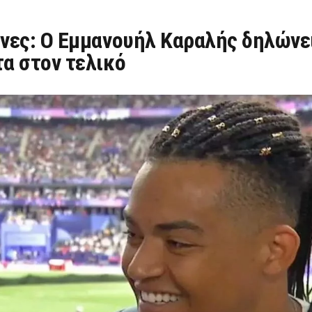
νες: O Εμμανουήλ Καραλής δηλώνε
α στον τελικό