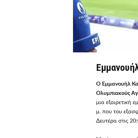
Εμμανουήλ
Ο Εμμανουήλ Κ
Ολυμπιακούς Αγ
μια εξαιρετική ε
μ. που του εξασ
Δευτέρα στις 20: