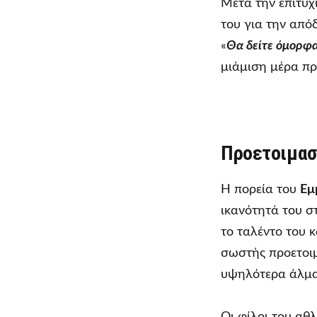
Μετά την επιτυχ
του για την από
«
Θα δείτε όμορφα
μιάμιση μέρα πρ
Προετοιμασί
Η πορεία του
Εμ
ικανότητά του σ
το ταλέντο του 
σωστής προετοιμ
υψηλότερα άλμα
Οι φίλοι του αθ