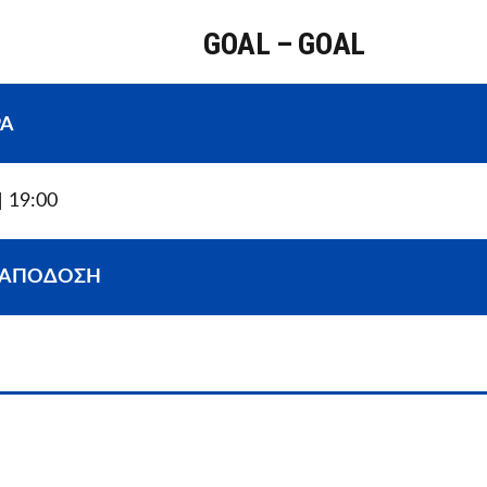
GOAL – GOAL
ΡΑ
| 19:00
– ΑΠΟΔΟΣΗ