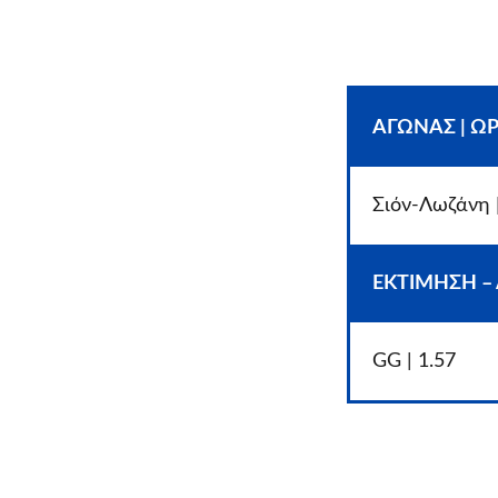
ΑΓΩΝΑΣ | Ω
Σιόν-Λωζάνη 
ΕΚΤΙΜΗΣΗ 
GG | 1.57