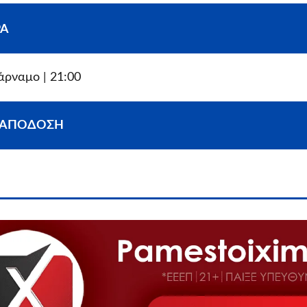
ΡΑ
ρναμο | 21:00
– ΑΠΟΔΟΣΗ