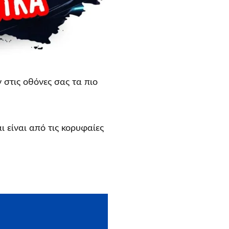
 στις οθόνες σας τα πιο
!
ι είναι από τις κορυφαίες