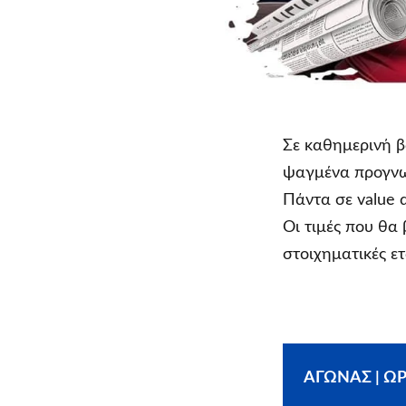
Σε καθημερινή β
ψαγμένα προγνω
Πάντα σε value α
Οι τιμές που θα 
στοιχηματικές ετ
ΑΓΩΝΑΣ | Ω