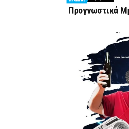
MPAMPAS
Προγνωστικά M