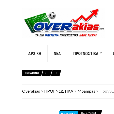
AΡXIKH
ΝΕΑ
ΠΡΟΓΝΩΣΤΙΚΑ
BREAKING
Overakias
>
ΠΡΟΓΝΩΣΤΙΚΑ
>
Mpampas
>
Προγνω
07/27/2024