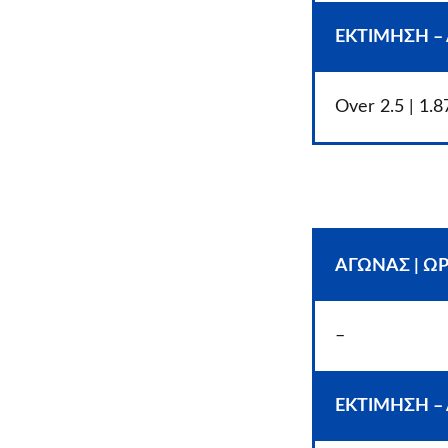
ΕΚΤΙΜΗΣΗ 
Over 2.5 | 1.8
ΑΓΩΝΑΣ | Ω
–
ΕΚΤΙΜΗΣΗ 