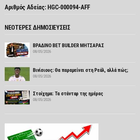
Αριθμός Αδείας: HGC-000094-AFF
ΝΕΟΤΕΡΕΣ ΔΗΜΟΣΙΕΥΣΕΙΣ
ΒΡΑΔΙΝΟ BET BUILDER ΜΗΤΣΑΡΑΣ
08/05/2026
Βινίσιους: Θα παραμείνει στη Ρεάλ, αλλά πώς;
08/05/2026
Στοίχημα: Τα στάνταρ της ημέρας
08/05/2026