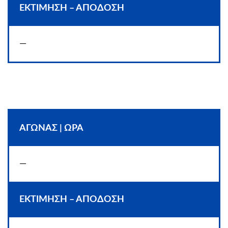
ΕΚΤΙΜΗΣΗ – ΑΠΟΔΟΣΗ
—
ΑΓΩΝΑΣ | ΩΡΑ
—
ΕΚΤΙΜΗΣΗ – ΑΠΟΔΟΣΗ