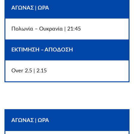
ΑΓΩΝΑΣ | ΩΡΑ
Πολωνία – Ουκρανία | 21:45
ΕΚΤΙΜΗΣΗ – ΑΠΟΔΟΣΗ
Over 2.5 | 2.15
ΑΓΩΝΑΣ | ΩΡΑ