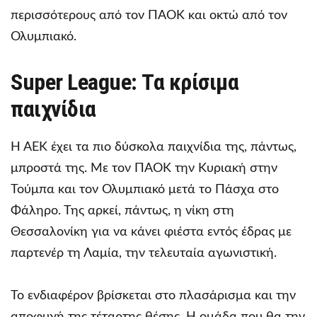
περισσότερους από τον ΠΑΟΚ και οκτώ από τον
Ολυμπιακό.
Super League: Τα κρίσιμα
παιχνίδια
Η ΑΕΚ έχει τα πιο δύσκολα παιχνίδια της, πάντως,
μπροστά της. Με τον ΠΑΟΚ την Κυριακή στην
Τούμπα και τον Ολυμπιακό μετά το Πάσχα στο
Φάληρο. Της αρκεί, πάντως, η νίκη στη
Θεσσαλονίκη για να κάνει φιέστα εντός έδρας με
παρτενέρ τη Λαμία, την τελευταία αγωνιστική.
Το ενδιαφέρον βρίσκεται στο πλασάρισμα και την
αποφυγή της τέταρτης θέσης. Η ομάδα που θα την