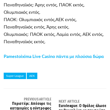
Παναθηναϊκός: Άρης εντός, ΠΑΟΚ εκτός,
Ολυμπιακός εντός.
ΠΑΟΚ: Ολυμπιακός εντός,ΑΕΚ εντός,
Παναθηναϊκός εντός, Άρης εκτός.
Ολυμπιακός: ΠΑΟΚ εκτός, Λαμία εντός, ΑΕΚ εντός,
Παναθηναϊκός εκτός.
Pamestoixima Live Casino πάντα με πλούσια δώρα
Super League
ΑΕΚ
PREVIOUS ARTICLE
NEXT ARTICLE
Περιστέρι: Απέσυρε τις
Euroleague: Ο Θρύλος άλωσε
κατηγορίες η σύντροφος