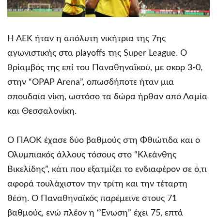
Η ΑΕΚ ήταν η απόλυτη νικήτρια της 7ης
αγωνιστικής στα playoffs της Super League. Ο
θρίαμβός της επί του Παναθηναϊκού, με σκορ 3-0,
στην “OPAP Arena”, οπωσδήποτε ήταν μια
σπουδαία νίκη, ωστόσο τα δώρα ήρθαν από Λαμία
και Θεσσαλονίκη.
Ο ΠΑΟΚ έχασε δύο βαθμούς στη Φθιώτιδα και ο
Ολυμπιακός άλλους τόσους στο “Κλεάνθης
Βικελίδης”, κάτι που εξατμίζει το ενδιαφέρον σε ό,τι
αφορά τουλάχιστον την τρίτη και την τέταρτη
θέση. Ο Παναθηναϊκός παρέμεινε στους 71
βαθμούς, ενώ πλέον η “Ένωση” έχει 75, επτά