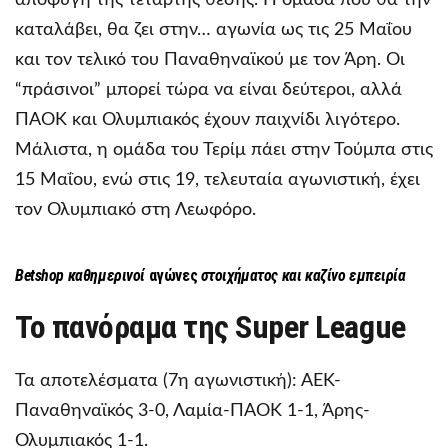
καταλάβει, θα ζει στην… αγωνία ως τις 25 Μαΐου
και τον τελικό του Παναθηναϊκού με τον Άρη. Οι
“πράσινοι” μπορεί τώρα να είναι δεύτεροι, αλλά
ΠΑΟΚ και Ολυμπιακός έχουν παιχνίδι λιγότερο.
Μάλιστα, η ομάδα του Τερίμ πάει στην Τούμπα στις
15 Μαΐου, ενώ στις 19, τελευταία αγωνιστική, έχει
τον Ολυμπιακό στη Λεωφόρο.
Betshop
καθημερινοί
αγώνες
στοιχήματος και καζίνο εμπειρία
Το πανόραμα της Super League
Τα αποτελέσματα (7η αγωνιστική): ΑΕΚ-
Παναθηναϊκός 3-0, Λαμία-ΠΑΟΚ 1-1, Άρης-
Ολυμπιακός 1-1.