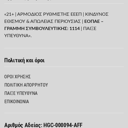
«21+ | ΑΡΜΟΔΙΟΣ ΡΥΘΜΙΣΤΗΣ ΕΕΕΠ | ΚΙΝΔΥΝΟΣ
ΕΘΙΣΜΟΥ & ΑΠΩΛΕΙΑΣ ΠΕΡΙΟΥΣΙΑΣ |
ΕΟΠΑΕ –
ΓΡΑΜΜΗ ΣΥΜΒΟΥΛΕΥΤΙΚΗΣ: 1114
| ΠΑΙΞΕ
ΥΠΕΥΘΥΝΑ».
Πολιτική και όροι
ΌΡΟΙ ΧΡΉΣΗΣ
ΠΟΛΙΤΙΚΉ ΑΠΟΡΡΉΤΟΥ
ΠΑΊΞΕ ΥΠΕΎΘΥΝΑ
ΕΠΙΚΟΙΝΩΝΙΑ
Αριθμός Αδείας: HGC-000094-AFF