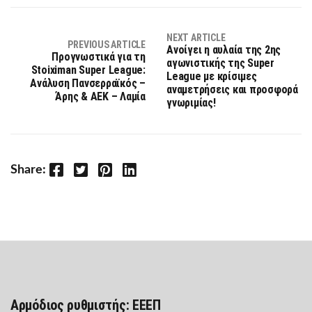
NEXT ARTICLE
PREVIOUS ARTICLE
Ανοίγει η αυλαία της 2ης
Προγνωστικά για τη
αγωνιστικής της Super
Stoiximan Super League:
League με κρίσιμες
Ανάλυση Πανσερραϊκός –
αναμετρήσεις και προσφορά
Άρης & ΑΕΚ – Λαμία
γνωριμίας!
Facebook
Twitter
Pinterest
LinkedIn
Share:
Αρμόδιος ρυθμιστής: ΕΕΕΠ