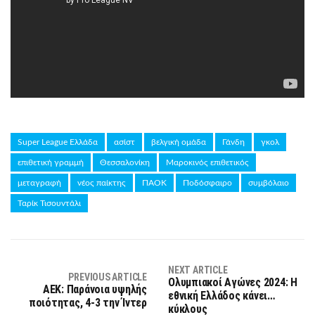
Super League Ελλάδα
ασίστ
βελγική ομάδα
Γάνδη
γκολ
επιθετική γραμμή
Θεσσαλονίκη
Μαροκινός επιθετικός
μεταγραφή
νέος παίκτης
ΠΑΟΚ
Ποδόσφαιρο
συμβόλαιο
Ταρίκ Τισουντάλι
NEXT ARTICLE
PREVIOUS ARTICLE
Ολυμπιακοί Αγώνες 2024: Η
ΑΕΚ: Παράνοια υψηλής
εθνική Ελλάδος κάνει…
ποιότητας, 4-3 την Ίντερ
κύκλους