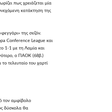
ρίζει πως χρειάζεται μία
συνεχόμενη κατάκτηση της
«φεγγάρι» της σεζόν.
pa Conference League και
ο 1-1 με τη Λαμία και
ιγότερο, ο ΠΑΟΚ (68β.)
 το τελευταίο του χαρτί
πό τον αμφίβολο
μως δύσκολα θα