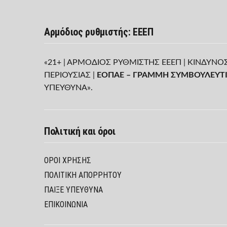
Αρμόδιος ρυθμιστής: ΕΕΕΠ
«21+ | ΑΡΜΟΔΙΟΣ ΡΥΘΜΙΣΤΗΣ ΕΕΕΠ | ΚΙΝΔΥΝΟ
ΠΕΡΙΟΥΣΙΑΣ |
ΕΟΠΑΕ – ΓΡΑΜΜΗ ΣΥΜΒΟΥΛΕΥΤΙ
ΥΠΕΥΘΥΝΑ».
Πολιτική και όροι
ΌΡΟΙ ΧΡΉΣΗΣ
ΠΟΛΙΤΙΚΉ ΑΠΟΡΡΉΤΟΥ
ΠΑΊΞΕ ΥΠΕΎΘΥΝΑ
ΕΠΙΚΟΙΝΩΝΙΑ