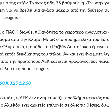
μείο της σεζόν. Έχοντας ήδη 75 βαθμούς, η «Ένωση» γνω
κη για να βρεθεί μία ανάσα μακριά από την δεύτερη 
r League.
, ο ΠΑΟΚ διανύει πιθανότητα το χειρότερο αγωνιστικό 
ισμό από την Κλαμπ Μπριζ στα προημιτελικά του Euro
ν Ολυμπιακό, η ομάδα του Ραζβάν Λουτσέσκου έμεινε στ
ά εκτός διεκδίκησης του τίτλου. Αν και έχει ένα ματς λ
7 από την πρωτοπόρο ΑΕΚ και είναι προφανές πως παίζει
τίτλου στη Super League.
0 Χ:3.25 2:2.50
κομμάτι, η ΑΕΚ δεν αντιμετωπίζει προβλήματα εκτός α
 ο Αλμέιδα έχει αρκετές επιλογές σε όλες τις θέσεις, ό