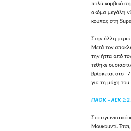
πολύ κομβικό ση
ακόμα μεγάλη νί
κούπας στη Supe
Στην άλλη μεριά
Mετά τον αποκλε
την ήττα από το
τέθηκε ουσιαστικ
βρίσκεται στο -
για τη μάχη του 
ΠΑΟΚ – ΑΕΚ 1:2.9
Στο αγωνιστικό 
Μουκουντί. Έτσι,