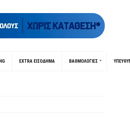
ING
EXTRA ΕΙΣΟΔΗΜΑ
ΒΑΘΜΟΛΟΓΙΕΣ
ΥΠΕΎΘΥ