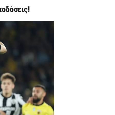
ποδόσεις!