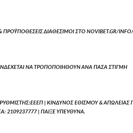
 & ΠΡΟΫΠΟΘΕΣΕΙΣ ΔΙΑΘΕΣΙΜΟΙ ΣΤΟ NOVIBET.GR/INFO
ΕΝΔΕΧΕΤΑΙ ΝΑ ΤΡΟΠΟΠΟΙΗΘΟΥΝ ΑΝΑ ΠΑΣΑ ΣΤΙΓΜΗ
 ΡΥΘΜΙΣΤΗΣ:ΕΕΕΠ | ΚΙΝΔΥΝΟΣ ΕΘΙΣΜΟΥ & ΑΠΩΛΕΙΑΣ 
: 2109237777 | ΠΑΙΞΕ ΥΠΕΥΘΥΝΑ.