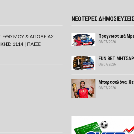
ΝΕΟΤΕΡΕΣ ΔΗΜΟΣΙΕΥΣΕΙ
Προγνωστικά Mpa
Σ ΕΘΙΣΜΟΥ & ΑΠΩΛΕΙΑΣ
08/07/2026
ΚΗΣ: 1114
| ΠΑΙΞΕ
FUN ΒΕΤ ΜΗΤΣΑΡΑ
08/07/2026
Μπαρτσελόνα: Χε
08/07/2026