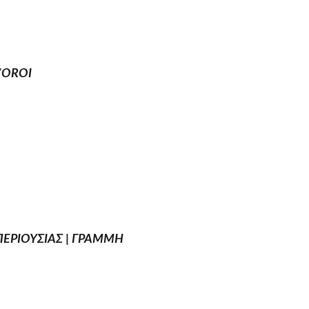
/OROI
ΠΕΡΙΟΥΣΙΑΣ | ΓΡΑΜΜΗ