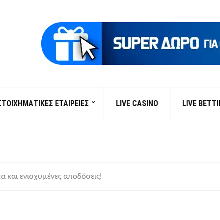
ΣΤΟΙΧΗΜΑΤΙΚΕΣ ΕΤΑΙΡΕΙΕΣ
LIVE CASINO
LIVE BETT
 και ενισχυμένες αποδόσεις!