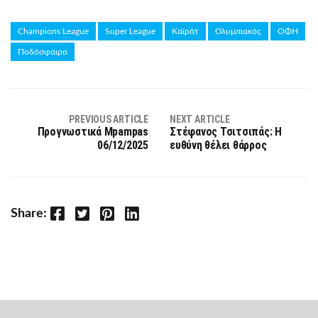
Champions League
Super League
Καϊράτ
Ολυμπιακός
ΟΦΗ
Ποδόσφαιρο
PREVIOUS ARTICLE
NEXT ARTICLE
Προγνωστικά Mpampas
Στέφανος Τσιτσιπάς: Η
06/12/2025
ευθύνη θέλει θάρρος
Facebook
Twitter
Pinterest
LinkedIn
Share: