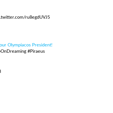
c.twitter.com/ru8egdUVJ5
ur Olympiacos President!
OnDreaming
#Piraeus
3