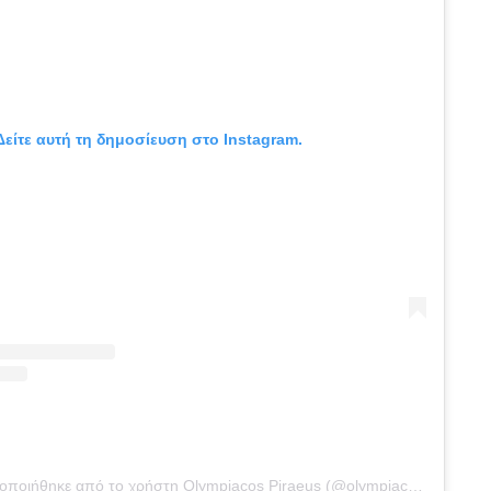
Δείτε αυτή τη δημοσίευση στο Instagram.
Η δημοσίευση κοινοποιήθηκε από το χρήστη Olympiacos Piraeus (@olympiacossfp)