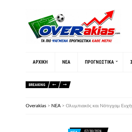
AΡXIKH
ΝΕΑ
ΠΡΟΓΝΩΣΤΙΚΑ
BREAKING
Overakias
>
ΝΕΑ
>
Ολυμπιακός και Νότιγχαμ Ευχή
07/30/2024