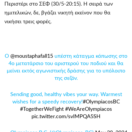
Περιστέρι στο ΣΕΦ (30/5-20:15). Η σειρά των
ημιτελικών, δε, βγάζει νικητή εκείνον που θα
νικήσει τρεις φορές.
Ο
@moustaphafall15
υπέστη κάταγμα κόπωσης στο
4ο μετατάρσιο του αριστερού του ποδιού και θα
μείνει εκτός αγωνιστικής δράσης για το υπόλοιπο
της σεζόν.
Sending good, healthy vibes your way. Warmest
wishes for a speedy recovery!
#OlympiacosBC
#TogetherWeFight
#WeAreOlympiacos
pic.twitter.com/svIMPQA5SH