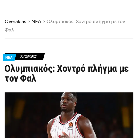
Overakias
>
ΝΕΑ
>
Ολυμπιακός: Χοντρό πλήγμα με τον
Φαλ
05/28/2024
ΝΕΑ
Ολυμπιακός: Χοντρό πλήγμα με
τον Φαλ