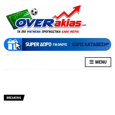
MENU
BREAKING