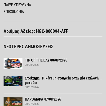
ΠΑΊΞΕ ΥΠΕΎΘΥΝΑ
ΕΠΙΚΟΙΝΩΝΙΑ
Αριθμός Αδείας: HGC-000094-AFF
ΝΕΟΤΕΡΕΣ ΔΗΜΟΣΙΕΥΣΕΙΣ
TIP OF THE DAY 08/08/2026
08/08/2026
Στοίχημα: Τι κάνει η εταιρεία όταν μία επιλογή…
μετράει
08/07/2026
ΠΑΡΟΛΙΑΡΑ 07/08/2026
08/07/2026