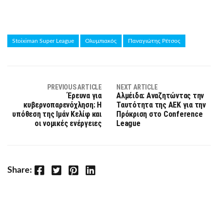
Stoiximan Super League
Ολυμπιακός
Παναγιώτης Ρέτσος
PREVIOUS ARTICLE
NEXT ARTICLE
Έρευνα για
Αλμέιδα: Αναζητώντας την
κυβερνοπαρενόχληση: Η
Ταυτότητα της ΑΕΚ για την
υπόθεση της Ιμάν Κελίφ και
Πρόκριση στο Conference
οι νομικές ενέργειες
League
Facebook
Twitter
Pinterest
LinkedIn
Share: