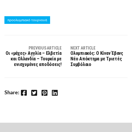
προολυμπιακό τουρνουά
PREVIOUS ARTICLE
NEXT ARTICLE
Οι «μάχες» Αγγλία – Ελβετία
Ολυμπιακός: Ο Κίναν Έβανς
και Ολλανδία – Τουρκία με
Νέο Απόκτημα με Τριετές
ενισχυμένες αποδόσεις!
Συμβόλαιο
Facebook
Twitter
Pinterest
LinkedIn
Share: