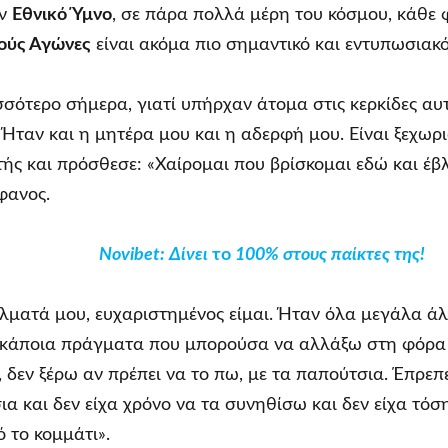
ον
Εθνικό Ύμνο
, σε πάρα πολλά μέρη του κόσμου, κάθε φ
ούς Αγώνες
είναι ακόμα πιο σημαντικό και εντυπωσιακό
σότερο σήμερα, γιατί υπήρχαν άτομα στις κερκίδες αυτ
 Ήταν και η μητέρα μου και η αδερφή μου. Είναι ξεχωρ
ς και πρόσθεσε: «Χαίρομαι που βρίσκομαι εδώ και έβ
φανος.
Novibet
: Δίνει
το
100% στους παίκτες της!
άλματά μου, ευχαριστημένος είμαι. Ήταν όλα μεγάλα άλ
κάποια πράγματα που μπορούσα να αλλάξω στη φόρα μ
ς, δεν ξέρω αν πρέπει να το πω, με τα παπούτσια. Έπρε
ια και δεν είχα χρόνο να τα συνηθίσω και δεν είχα τό
 το κομμάτι».