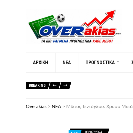
AΡXIKH
ΝΕΑ
ΠΡΟΓΝΩΣΤΙΚΑ
BREAKING
Overakias
>
ΝΕΑ
>
Μίλτος Τεντόγλου: Χρυσό Μετά
08/07/2024