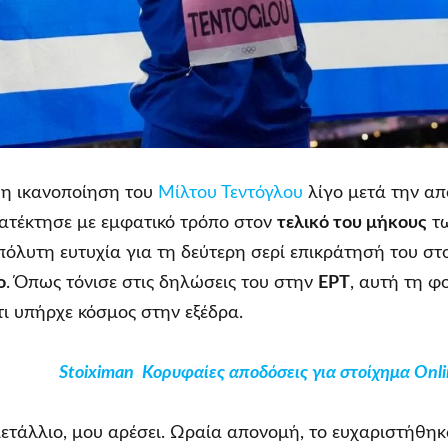
 η ικανοποίηση του
Μίλτου Τεντόγλου
λίγο μετά την α
ατέκτησε με εμφατικό τρόπο στον
τελικό του μήκους
τ
απόλυτη ευτυχία για τη δεύτερη σερί επικράτησή του σ
ο
. Όπως τόνισε στις δηλώσεις του στην
ΕΡΤ
, αυτή τη φ
τι υπήρχε κόσμος στην εξέδρα.
Stoiximan Κορυφαίες αποδόσεις για στοίχημα Onli
τάλλιο, μου αρέσει. Ωραία απονομή, το ευχαριστήθηκ