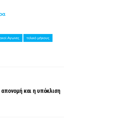
ρα
ακοί Αγωνες
τελικό μήκους
 απονομή και η υπόκλιση