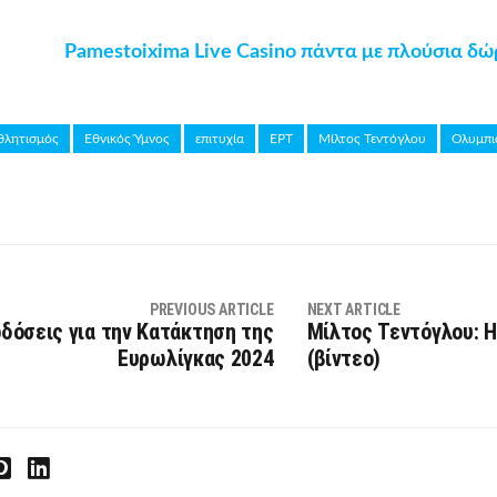
Pamestoixima Live Casino πάντα με πλούσια δώ
θλητισμός
Εθνικός Ύμνος
επιτυχία
ΕΡΤ
Μίλτος Τεντόγλου
Ολυμπι
PREVIOUS ARTICLE
NEXT ARTICLE
δόσεις για την Κατάκτηση της
Μίλτος Τεντόγλου: Η
Ευρωλίγκας 2024
(βίντεο)
interest
LinkedIn