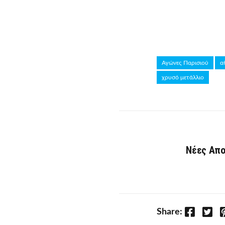
Αγώνες Παρισιού
α
χρυσό μετάλλιο
Νέες Απο
Facebook
Twitter
P
Share: