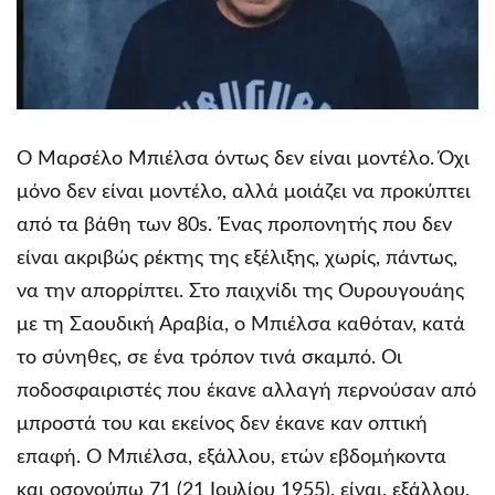
Ο Μαρσέλο Μπιέλσα όντως δεν είναι μοντέλο. Όχι
μόνο δεν είναι μοντέλο, αλλά μοιάζει να προκύπτει
από τα βάθη των 80s. Ένας προπονητής που δεν
είναι ακριβώς ρέκτης της εξέλιξης, χωρίς, πάντως,
να την απορρίπτει. Στο παιχνίδι της Ουρουγουάης
με τη Σαουδική Αραβία, ο Μπιέλσα καθόταν, κατά
το σύνηθες, σε ένα τρόπον τινά σκαμπό. Οι
ποδοσφαιριστές που έκανε αλλαγή περνούσαν από
μπροστά του και εκείνος δεν έκανε καν οπτική
επαφή. Ο Μπιέλσα, εξάλλου, ετών εβδομήκοντα
και οσονούπω 71 (21 Ιουλίου 1955), είναι, εξάλλου,