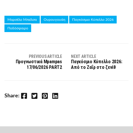
Μαρσέλο Μπιέλσα
Ουρουγουάη
Παγκόσμιο Κύπελλο 2026
Ποδόσφαιρο
PREVIOUS ARTICLE
NEXT ARTICLE
Προγνωστικά Mpampas
Παγκόσμιο Κύπελλο 2026:
17/06/2026 PART2
Από το Ζαΐρ στο ζενίθ
Facebook
Twitter
Pinterest
LinkedIn
Share: