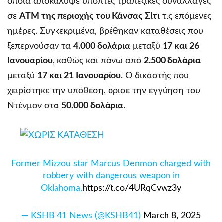
οποία αποκάλυψε ύποπτες τραπεζικές συναλλαγές
σε
ΑΤΜ της περιοχής του Κάνσας Σίτι
τις επόμενες
ημέρες. Συγκεκριμένα, βρέθηκαν καταθέσεις που
ξεπερνούσαν τα
4.000 δολάρια
μεταξύ
17 και 26
Ιανουαρίου
, καθώς και πάνω από
2.500 δολάρια
μεταξύ
17 και 21 Ιανουαρίου
. Ο δικαστής που
χειρίστηκε την υπόθεση, όρισε την εγγύηση του
Ντένμον στα
50.000 δολάρια
.
Former Mizzou star Marcus Denmon charged with
robbery with dangerous weapon in
Oklahoma.
https://t.co/4URqCvwz3y
— KSHB 41 News (@KSHB41)
March 8, 2025