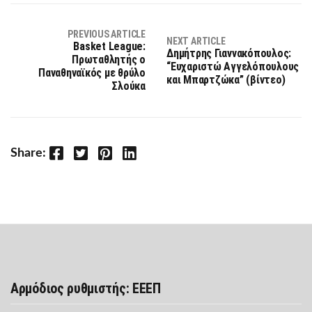
PREVIOUS ARTICLE
NEXT ARTICLE
Basket League:
Δημήτρης Γιαννακόπουλος:
Πρωταθλητής ο
“Ευχαριστώ Αγγελόπουλους
Παναθηναϊκός με θρύλο
και Μπαρτζώκα” (βίντεο)
Σλούκα
Facebook
Twitter
Pinterest
LinkedIn
Share:
Αρμόδιος ρυθμιστής: ΕΕΕΠ