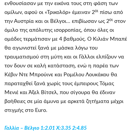
ενθουσίασαν με την εικόνα τους στη φάση των
οι
ομίλων, αφού οι «Τρικολόρ» έμειναν 2
πίσω από
οι
την Αυστρία και οι Βέλγοι… επιβίωσαν ως 2
στον
όμιλο της απόλυτης ισορροπίας, όπου όλες οι
ομάδες τερμάτισαν με 4 βαθμούς. Ο Κιλιάν Μπαπέ
θα αγωνιστεί ξανά με μάσκα λόγω του
τραυματισμού στη μύτη και οι Γάλλοι ελπίζουν να
τον δουν σε καλή κατάσταση, ενώ η παρέα των
Κέβιν Ντε Μπρούινε και Ρομέλου Λουκάκου θα
παραταχθεί ξανά χωρίς τους έμπειρους Τόμας
Μενιέ και Άξελ Βίτσελ, που σίγουρα θα έδιναν
βοήθειες σε μία άμυνα με αρκετά ζητήματα μέχρι
στιγμής στο Euro.
Γαλλία – Βέλγιο 1:2.01 Χ:3.35 2:4.85