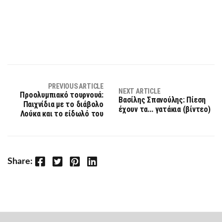
PREVIOUS ARTICLE
NEXT ARTICLE
Προολυμπιακό τουρνουά:
Βασίλης Σπανούλης: Πίεση
Παιχνίδια με το διάβολο
έχουν τα… γατάκια (βίντεο)
Λούκα και το είδωλό του
Facebook
Twitter
Pinterest
LinkedIn
Share: