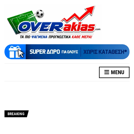
MENU
BREAKING