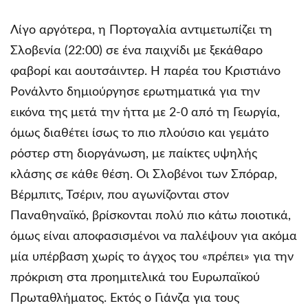
Λίγο αργότερα, η Πορτογαλία αντιμετωπίζει τη
Σλοβενία (22:00) σε ένα παιχνίδι με ξεκάθαρο
φαβορί και αουτσάιντερ. Η παρέα του Κριστιάνο
Ρονάλντο δημιούργησε ερωτηματικά για την
εικόνα της μετά την ήττα με 2-0 από τη Γεωργία,
όμως διαθέτει ίσως το πιο πλούσιο και γεμάτο
ρόστερ στη διοργάνωση, με παίκτες υψηλής
κλάσης σε κάθε θέση. Οι Σλοβένοι των Σπόραρ,
Βέρμπιτς, Τσέριν, που αγωνίζονται στον
Παναθηναϊκό, βρίσκονται πολύ πιο κάτω ποιοτικά,
όμως είναι αποφασισμένοι να παλέψουν για ακόμα
μία υπέρβαση χωρίς το άγχος του «πρέπει» για την
πρόκριση στα προημιτελικά του Ευρωπαϊκού
Πρωταθλήματος. Εκτός ο Γιάνζα για τους