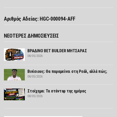
Αριθμός Αδείας: HGC-000094-AFF
ΝΕΟΤΕΡΕΣ ΔΗΜΟΣΙΕΥΣΕΙΣ
ΒΡΑΔΙΝΟ BET BUILDER ΜΗΤΣΑΡΑΣ
08/05/2026
Βινίσιους: Θα παραμείνει στη Ρεάλ, αλλά πώς;
08/05/2026
Στοίχημα: Τα στάνταρ της ημέρας
08/05/2026